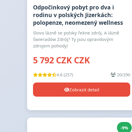
Odpočinkový pobyt pro dva i
rodinu v polských Jizerkách:
polopenze, neomezený wellness
Slovo lázně se polsky řekne zdrój. A lázně
Świeradów Zdrój? Ty jsou opravdovým
zdrojem pohody!
5 792 CZK CZK
4.6 (257)
20/290
Zobrazit detail
-9%