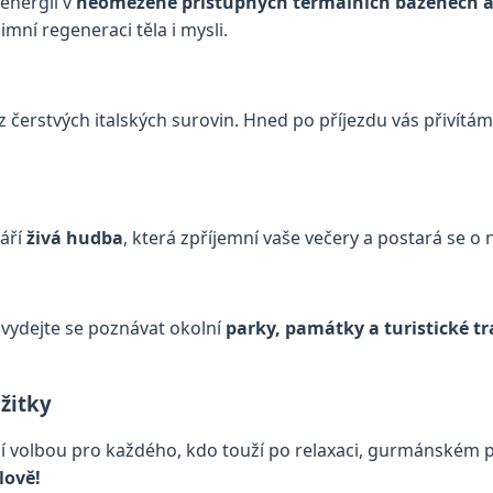
energii v
neomezeně přístupných termálních bazénech 
mní regeneraci těla i mysli.
z čerstvých italských surovin. Hned po příjezdu vás přivítá
váří
živá hudba
, která zpříjemní vaše večery a postará se o
vydejte se poznávat okolní
parky, památky a turistické tr
ážitky
ní volbou pro každého, kdo touží po relaxaci, gurmánském p
lově!