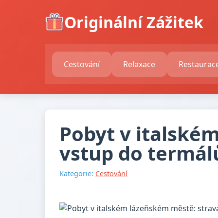
Originální Zážitek
Cestování
Relaxace
Restaurac
Pobyt v italské
vstup do termál
Kategorie:
Cestování