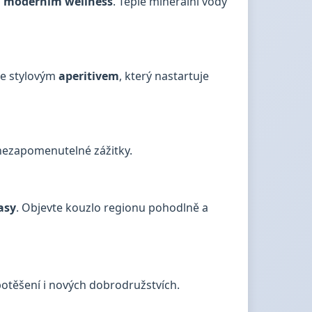
a moderním wellness
. Teplé minerální vody
me stylovým
aperitivem
, který nastartuje
 nezapomenutelné zážitky.
asy
. Objevte kouzlo regionu pohodlně a
otěšení i nových dobrodružstvích.