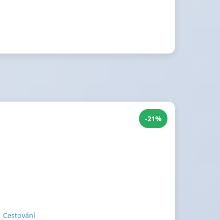
-21%
Cestování