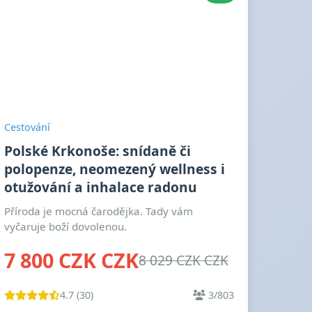
Cestování
Polské Krkonoše: snídaně či
polopenze, neomezený wellness i
otužování a inhalace radonu
Příroda je mocná čarodějka. Tady vám
vyčaruje boží dovolenou.
7 800 CZK CZK
8 029 CZK CZK
4.7 (30)
3/803