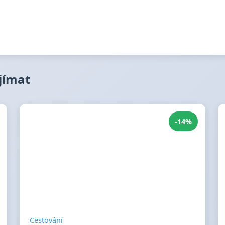
ajímat
-14%
Cestování