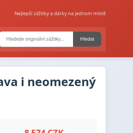
Nejlepší zážitky a dárky na jednom místě
Hledat
rava i neomezený
8 574 CZK