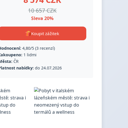
10 657 CZK
Sleva 20%
Koupit zážitek
Hodnocení:
4,80/5 (3 recenzí)
Zakoupeno:
1 lidmi
Města:
ČR
Platnost nabídky:
do 24.07.2026