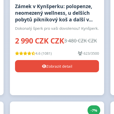
Zámek v Kynšperku: polopenze,
neomezený wellness, u delších
pobytů piknikový koš a další v...
Dokonalý šperk pro vaši dovolenou? Kynšperk.
2 990 CZK CZK
3 480 CZK CZK
4.6 (1081)
623/3500
Zobrazit detail
-7%