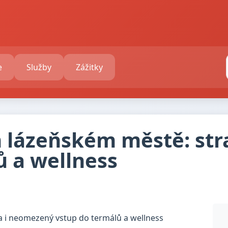
e
Služby
Zážitky
m lázeňském městě: st
ů a wellness