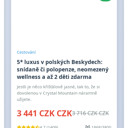
Cestování
5* luxus v polských Beskydech:
snídaně či polopenze, neomezený
wellness a až 2 děti zdarma
Jestli je něco křišťálově jasné, tak to, že si
dovolenou v Crystal Mountain náramně
užijete.
3 441 CZK CZK
3 716 CZK CZK
4.7 (1409)
1868/3800