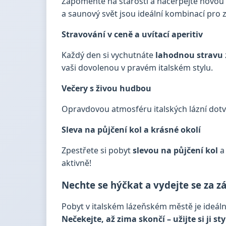
Zapomeňte na starosti a načerpejte novou 
a saunový svět jsou ideální kombinací pro zi
Stravování v ceně a uvítací aperitiv
Každý den si vychutnáte
lahodnou stravu
vaši dovolenou v pravém italském stylu.
Večery s živou hudbou
Opravdovou atmosféru italských lázní dot
Sleva na půjčení kol a krásné okolí
Zpestřete si pobyt
slevou na půjčení kol
a 
aktivně!
Nechte se hýčkat a vydejte se za z
Pobyt v italském lázeňském městě je ideál
Nečekejte, až zima skončí – užijte si ji sty