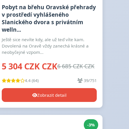
Pobyt na břehu Oravské přehrady
v prostředí vyhlášeného
Slanického dvora s privátním
welln...
Ještě sice nevíte kdy, ale už teď víte kam.
Dovolená na Oravě vždy zanechá krásné a
neobyčejné vzpom...
5 304 CZK CZK
6 685 CZK CZK
4.4 (64)
39/751
Zobrazit detail
-3%