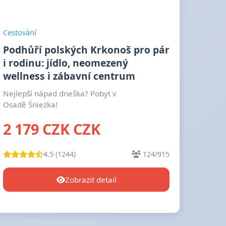
Cestování
Podhůří polských Krkonoš pro pár
i rodinu: jídlo, neomezený
wellness i zábavní centrum
Nejlepší nápad dneška? Pobyt v
Osadě Śnieżka!
2 179 CZK CZK
4.5 (1244)
124/915
Zobrazit detail