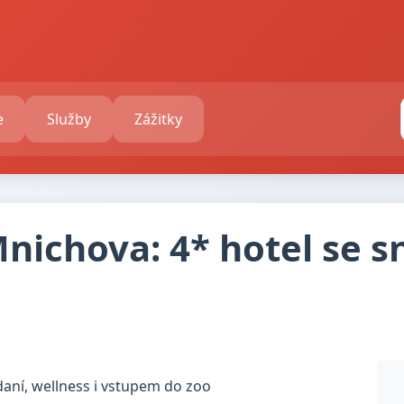
e
Služby
Zážitky
nichova: 4* hotel se sn