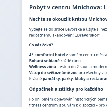
Pobyt v centru Mnichova: L
Nechte se okouzlit krásou Mnicho
Vydejte se do srdce Bavorska a užijte si 
radostnému skandování:
„Bravorsko!“
Co vás čeká?
4* komfortní hotel
v samém centru měst
Bohatá snídaně
každé ráno
Wellness zóna
– vstup do 2 saun a moderní
Vstup do světoznámé zoo
pro všechny v b
Krásné
památky, parky, kluby a restaura
Odpočinek a zážitky pro každého
Po dni plném objevování historických památ
fitness centrum jsou vám k dispozici – pro 