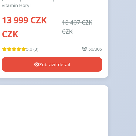
vitamín Hory!
13 999 CZK
18 407 CZK
CZK
CZK
5.0 (3)
50/305
Zobrazit detail