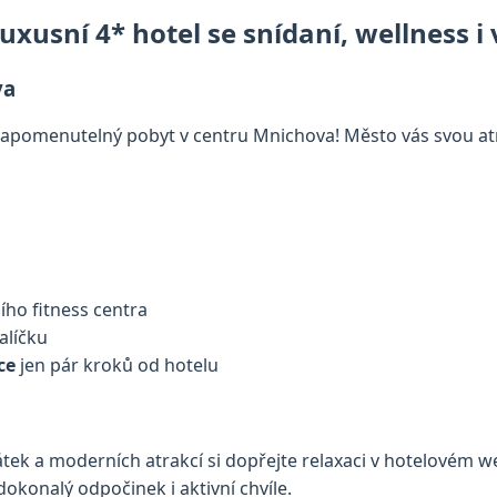
uxusní 4* hotel se snídaní, wellness 
va
nezapomenutelný pobyt v centru Mnichova! Město vás svou at
a
ho fitness centra
alíčku
ce
jen pár kroků od hotelu
ek a moderních atrakcí si dopřejte relaxaci v hotelovém w
dokonalý odpočinek i aktivní chvíle.