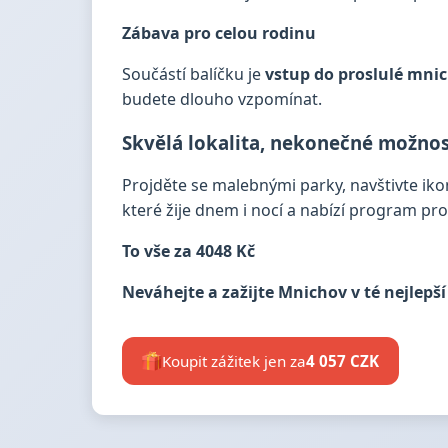
Zábava pro celou rodinu
Součástí balíčku je
vstup do proslulé mni
budete dlouho vzpomínat.
Skvělá lokalita, nekonečné možnos
Projděte se malebnými parky, navštivte iko
které žije dnem i nocí a nabízí program pr
To vše za
4048 Kč
Neváhejte a zažijte Mnichov v té nejlepš
Koupit zážitek jen za
4 057 CZK