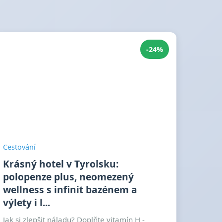
-24%
Cestování
Krásný hotel v Tyrolsku:
polopenze plus, neomezený
wellness s infinit bazénem a
výlety i l...
Jak si zlepšit náladu? Doplňte vitamín H -