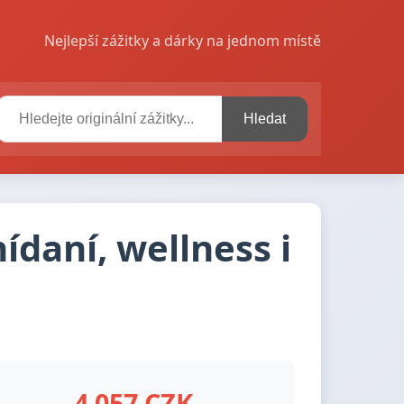
Nejlepší zážitky a dárky na jednom místě
Hledat
ídaní, wellness i
4 057 CZK