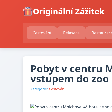
Originální Zážitek
Cestování
Relaxace
Restaurac
Pobyt v centru M
vstupem do zoo
Kategorie:
Cestování