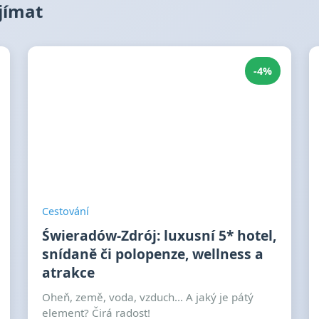
ajímat
-4%
Cestování
Świeradów-Zdrój: luxusní 5* hotel,
snídaně či polopenze, wellness a
atrakce
Oheň, země, voda, vzduch... A jaký je pátý
element? Čirá radost!