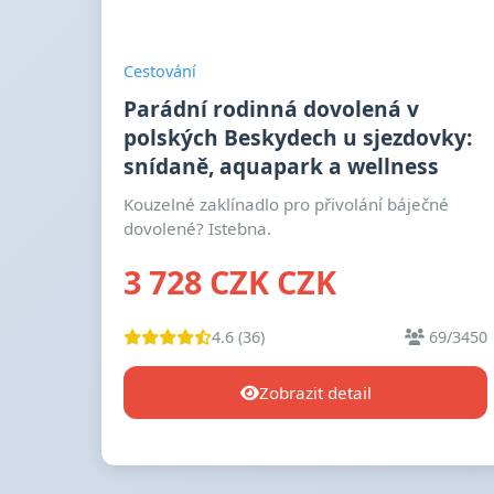
Cestování
Parádní rodinná dovolená v
polských Beskydech u sjezdovky:
snídaně, aquapark a wellness
Kouzelné zaklínadlo pro přivolání báječné
dovolené? Istebna.
3 728 CZK CZK
4.6 (36)
69/3450
Zobrazit detail