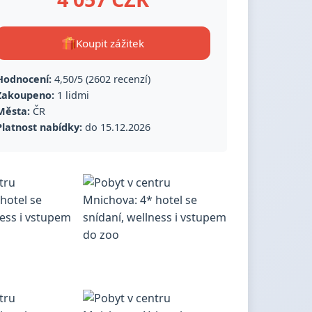
Koupit zážitek
Hodnocení:
4,50/5 (2602 recenzí)
Zakoupeno:
1 lidmi
Města:
ČR
Platnost nabídky:
do 15.12.2026