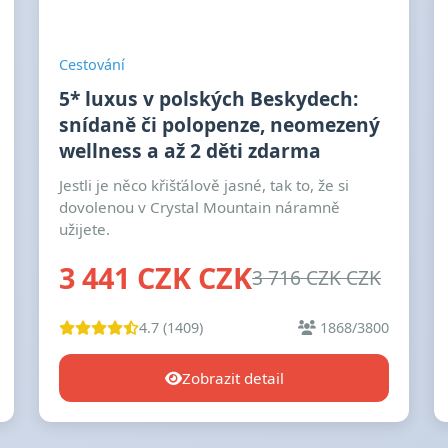
Cestování
5* luxus v polských Beskydech:
snídaně či polopenze, neomezený
wellness a až 2 děti zdarma
Jestli je něco křišťálově jasné, tak to, že si
dovolenou v Crystal Mountain náramně
užijete.
3 441 CZK CZK
3 716 CZK CZK
4.7 (1409)
1868/3800
Zobrazit detail