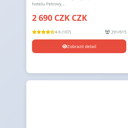
hotelu Petrovy...
2 690 CZK CZK
4.6 (107)
291/615
Zobrazit detail