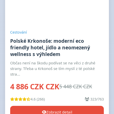
Cestování
Polské Krkonoše: moderní eco
friendly hotel, jídlo a neomezený
wellness s výhledem
Občas není na škodu podívat se na věci z druhé
strany. Třeba u Krkonoš se tím myslí z té polské
stra...
4 886 CZK CZK
5 448 CZK CZK
4.6 (266)
323/763
Zobrazit detail