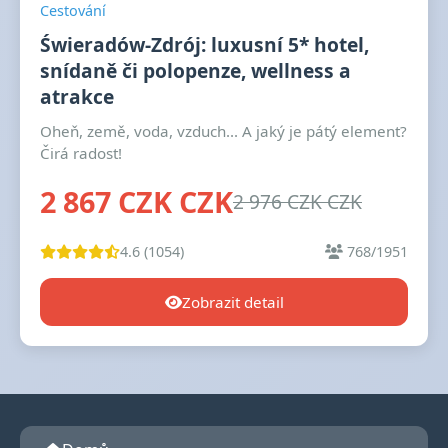
Cestování
Świeradów-Zdrój: luxusní 5* hotel,
snídaně či polopenze, wellness a
atrakce
Oheň, země, voda, vzduch... A jaký je pátý element?
Čirá radost!
2 867 CZK CZK
2 976 CZK CZK
4.6 (1054)
768/1951
Zobrazit detail