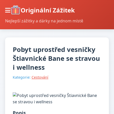
Originální Zážitek
Nejlepší zážitky a dárky na jednom místě
Pobyt uprostřed vesničky
Štiavnické Bane se stravou
i wellness
Kategorie:
Cestování
Popis