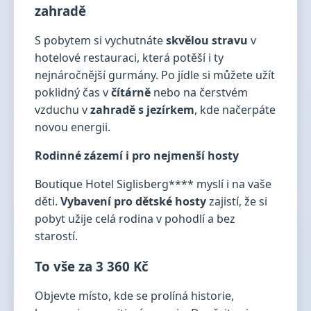
zahradě
S pobytem si vychutnáte
skvělou stravu
v
hotelové restauraci, která potěší i ty
nejnáročnější gurmány. Po jídle si můžete užít
poklidný čas v
čítárně
nebo na čerstvém
vzduchu v
zahradě s jezírkem
, kde načerpáte
novou energii.
Rodinné zázemí i pro nejmenší hosty
Boutique Hotel Siglisberg**** myslí i na vaše
děti.
Vybavení pro dětské hosty
zajistí, že si
pobyt užije celá rodina v pohodlí a bez
starostí.
To vše za 3 360 Kč
Objevte místo, kde se prolíná historie,