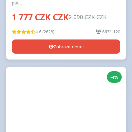
pat...
1 777 CZK CZK
2 090 CZK CZK
4.6 (2628)
663/1120
Zobrazit detail
-4%