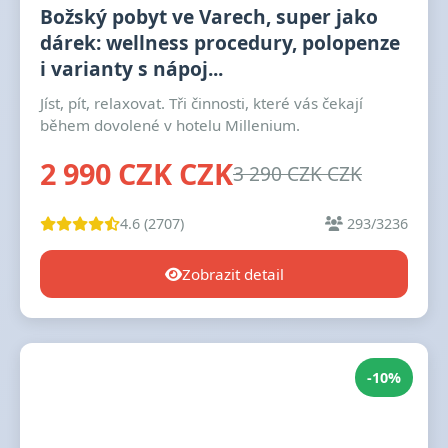
Božský pobyt ve Varech, super jako
dárek: wellness procedury, polopenze
i varianty s nápoj...
Jíst, pít, relaxovat. Tři činnosti, které vás čekají
během dovolené v hotelu Millenium.
2 990 CZK CZK
3 290 CZK CZK
4.6 (2707)
293/3236
Zobrazit detail
-10%