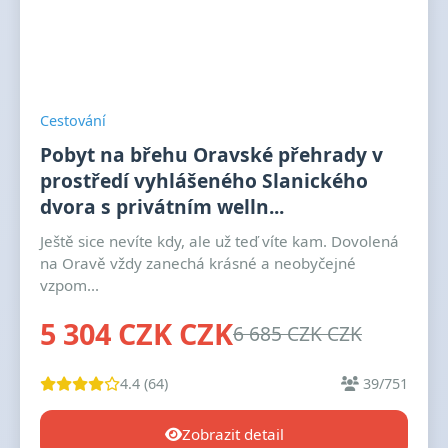
Cestování
Pobyt na břehu Oravské přehrady v
prostředí vyhlášeného Slanického
dvora s privátním welln...
Ještě sice nevíte kdy, ale už teď víte kam. Dovolená
na Oravě vždy zanechá krásné a neobyčejné
vzpom...
5 304 CZK CZK
6 685 CZK CZK
4.4 (64)
39/751
Zobrazit detail