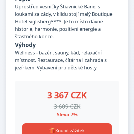
Uprostřed vesničky Štiavnické Bane, s
loukami za zády, v klidu stojí malý Boutique
Hotel Siglisberg****. Je to místo dávné
historie, harmonie, pozitivní energie a
šťastného konce.
Výhody
Wellness - bazén, sauny, káď, relaxační
místnost. Restaurace, čítárna i zahrada s
jezírkem. Vybavení pro dětské hosty
3 367 CZK
3 609 CZK
Sleva 7%
Koupit zážitek