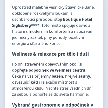
Uprostřed malebné vesničky Štiavnické Bane,
obklopené rozkvetlými loukami a
dechberoucí přírodou, stojí
Boutique Hotel
Siglisberg****
. Toto místo spojuje dávnou
historii s moderním komfortem a nabízí vám
jedinečný zážitek plný pohody, pozitivní
energie a šťastného konce.
Wellness & relaxace pro tělo i duši
Po dni stráveném objevováním okolí si
dopřejte
odpočinek ve wellness centru
.
Čeká na vás příjemný
bazén
, hřejivé
sauny
,
osvěžující
káď
i relaxační místnost s
atmosférou klidu. Nechte stres všedních dní
za sebou a ponořte se do světa harmonie.
Vybraná gastronomie a odpočinek v