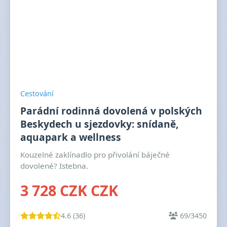
Cestování
Parádní rodinná dovolená v polských
Beskydech u sjezdovky: snídaně,
aquapark a wellness
Kouzelné zaklínadlo pro přivolání báječné
dovolené? Istebna.
3 728 CZK CZK
4.6 (36)
69/3450