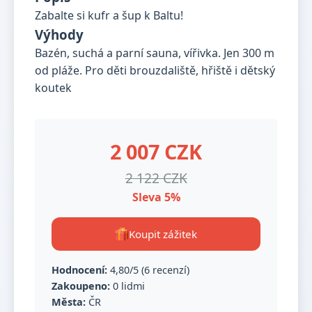
Zabalte si kufr a šup k Baltu!
Výhody
Bazén, suchá a parní sauna, vířivka. Jen 300 m
od pláže. Pro děti brouzdaliště, hřiště i dětský
koutek
2 007 CZK
2 122 CZK
Sleva 5%
Koupit zážitek
Hodnocení:
4,80/5 (6 recenzí)
Zakoupeno:
0 lidmi
Města:
ČR