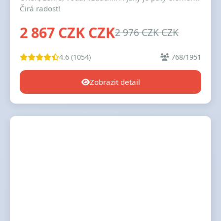
Čirá radost!
2 867 CZK CZK
2 976 CZK CZK
4.6 (1054)
768/1951
Zobrazit detail