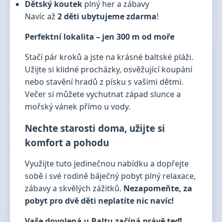
Dětský koutek
plný her a zábavy
Navíc až
2 děti ubytujeme zdarma
!
Perfektní lokalita – jen 300 m od moře
Stačí pár kroků a jste na krásné baltské pláži.
Užijte si klidné procházky, osvěžující koupání
nebo stavění hradů z písku s vašimi dětmi.
Večer si můžete vychutnat západ slunce a
mořský vánek přímo u vody.
Nechte starosti doma, užijte si
komfort a pohodu
Využijte tuto jedinečnou nabídku a dopřejte
sobě i své rodině báječný pobyt plný relaxace,
zábavy a skvělých zážitků.
Nezapomeňte, za
pobyt pro dvě děti neplatíte nic navíc!
Vaše dovolená u Baltu začíná právě teď!