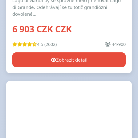
Lago di Garda by se správně mělo jmenovat Lago
di Grande. Odehrávají se tu totiž grandiózní
dovolené...
6 903 CZK CZK
4.5 (2602)
44/900
Zobrazit detail