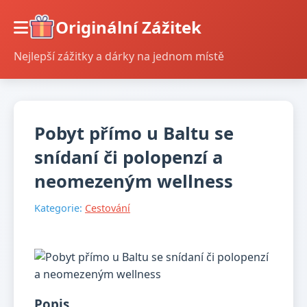
Originální Zážitek
Nejlepší zážitky a dárky na jednom místě
Pobyt přímo u Baltu se
snídaní či polopenzí a
neomezeným wellness
Kategorie:
Cestování
Popis