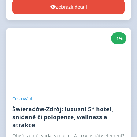
Zobrazit detail
-4%
Cestování
Świeradów-Zdrój: luxusní 5* hotel,
snídaně či polopenze, wellness a
atrakce
Oheň, země, voda, vzduch... A jaký je pátý element?