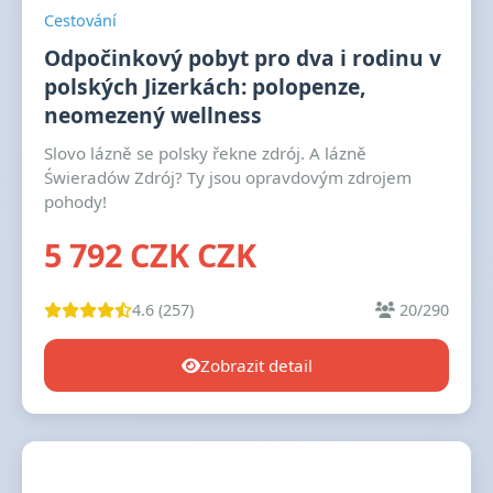
Cestování
Odpočinkový pobyt pro dva i rodinu v
polských Jizerkách: polopenze,
neomezený wellness
Slovo lázně se polsky řekne zdrój. A lázně
Świeradów Zdrój? Ty jsou opravdovým zdrojem
pohody!
5 792 CZK CZK
4.6 (257)
20/290
Zobrazit detail