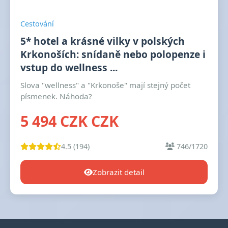
Cestování
5* hotel a krásné vilky v polských
Krkonoších: snídaně nebo polopenze i
vstup do wellness ...
Slova "wellness" a "Krkonoše" mají stejný počet
písmenek. Náhoda?
5 494 CZK CZK
4.5 (194)
746/1720
Zobrazit detail