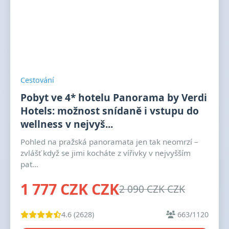
Cestování
Pobyt ve 4* hotelu Panorama by Verdi
Hotels: možnost snídaně i vstupu do
wellness v nejvyš...
Pohled na pražská panoramata jen tak neomrzí –
zvlášť když se jimi kocháte z vířivky v nejvyšším
pat...
1 777 CZK CZK
2 090 CZK CZK
4.6 (2628)
663/1120