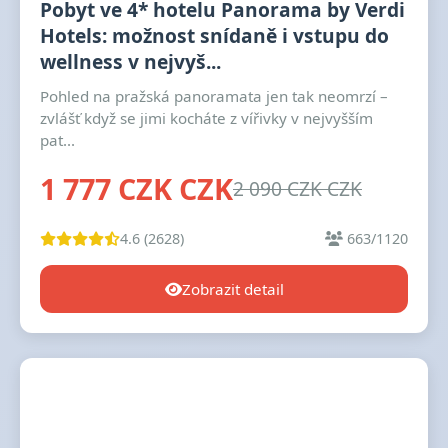
Pobyt ve 4* hotelu Panorama by Verdi
Hotels: možnost snídaně i vstupu do
wellness v nejvyš...
Pohled na pražská panoramata jen tak neomrzí –
zvlášť když se jimi kocháte z vířivky v nejvyšším
pat...
1 777 CZK CZK
2 090 CZK CZK
4.6 (2628)
663/1120
Zobrazit detail