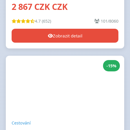
2 867 CZK CZK
4.7 (652)
101/8060
Zobrazit detail
-15%
Cestování