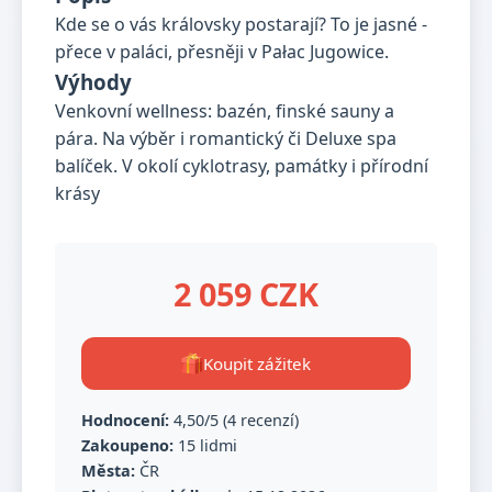
Kde se o vás královsky postarají? To je jasné -
přece v paláci, přesněji v Pałac Jugowice.
Výhody
Venkovní wellness: bazén, finské sauny a
pára. Na výběr i romantický či Deluxe spa
balíček. V okolí cyklotrasy, památky i přírodní
krásy
2 059 CZK
Koupit zážitek
Hodnocení:
4,50/5 (4 recenzí)
Zakoupeno:
15 lidmi
Města:
ČR