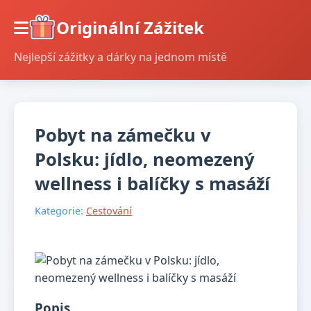
Originální Zážitek
Nejlepší zážitky a dárky na jednom místě
Pobyt na zámečku v
Polsku: jídlo, neomezený
wellness i balíčky s masáží
Kategorie:
Cestování
Popis