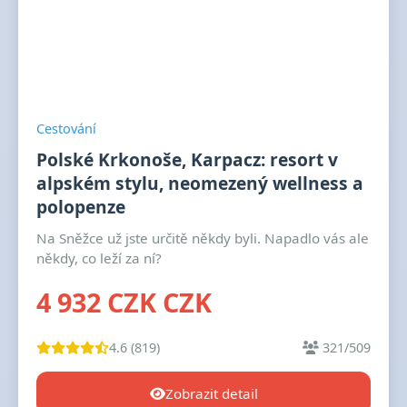
Cestování
Polské Krkonoše, Karpacz: resort v
alpském stylu, neomezený wellness a
polopenze
Na Sněžce už jste určitě někdy byli. Napadlo vás ale
někdy, co leží za ní?
4 932 CZK CZK
4.6 (819)
321/509
Zobrazit detail