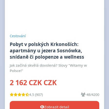
Cestování
Pobyt v polských Krkonoších:
apartmány u jezera Sosnówka,
snídaně či polopenze a wellness
Jak začíná skvělá dovolená? Slovy "Witamy w
Polsce!"
2 162 CZK CZK
4.5 (907)
48/4200
Zobrazit detail