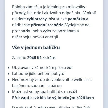
Poloha zámečku je ideální pro milovníky
přírody, historie i aktivního odpočinku. V okolí
najdete
cyklotrasy
, historické
památky
a
nádherné
přírodní scenérie
. Vydejte se na
procházku nebo výlet za poznáním a
načerpejte novou energii.
Vše v jednom balíčku
Za cenu
2046 Kč
získáte:
Ubytování v zámeckém prostředí
Lahodné jídlo během pobytu
Neomezený vstup do venkovního wellness s
bazénem, saunami a párou
Možnost volby spa balíčků s masáží
Překvapte své blízké výjimečným zážitkem
Darujte sobě nebo svým blízkým jedinečný