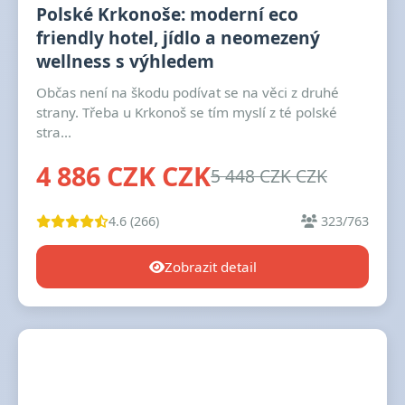
Polské Krkonoše: moderní eco
friendly hotel, jídlo a neomezený
wellness s výhledem
Občas není na škodu podívat se na věci z druhé
strany. Třeba u Krkonoš se tím myslí z té polské
stra...
4 886 CZK CZK
5 448 CZK CZK
4.6 (266)
323/763
Zobrazit detail