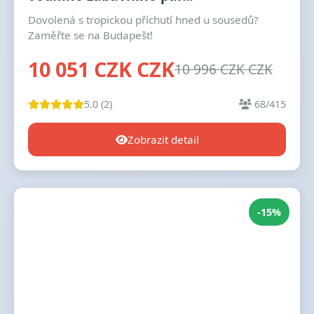
Dovolená s tropickou příchutí hned u sousedů?
Zaměřte se na Budapešť!
10 051 CZK CZK
10 996 CZK CZK
5.0 (2)
68/415
Zobrazit detail
-15%