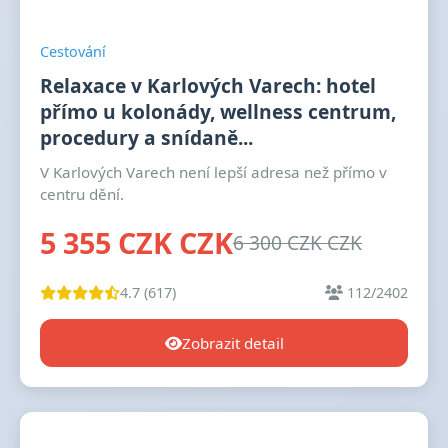
Cestování
Relaxace v Karlových Varech: hotel
přímo u kolonády, wellness centrum,
procedury a snídaně...
V Karlových Varech není lepší adresa než přímo v
centru dění.
5 355 CZK CZK
6 300 CZK CZK
4.7 (617)
112/2402
Zobrazit detail