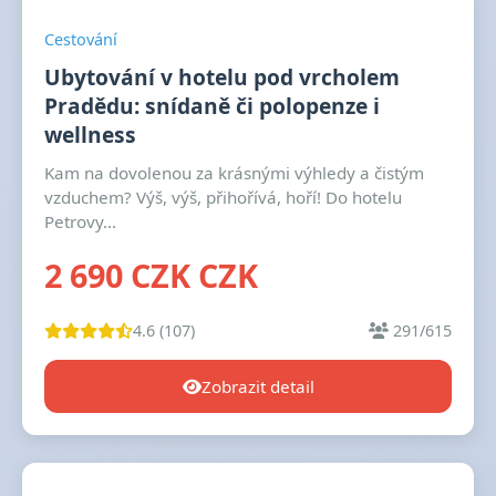
Cestování
Ubytování v hotelu pod vrcholem
Pradědu: snídaně či polopenze i
wellness
Kam na dovolenou za krásnými výhledy a čistým
vzduchem? Výš, výš, přihořívá, hoří! Do hotelu
Petrovy...
2 690 CZK CZK
4.6 (107)
291/615
Zobrazit detail