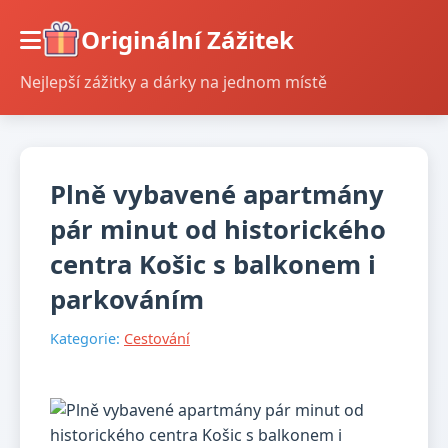
Originální Zážitek
Nejlepší zážitky a dárky na jednom místě
Plně vybavené apartmány
pár minut od historického
centra Košic s balkonem i
parkováním
Kategorie:
Cestování