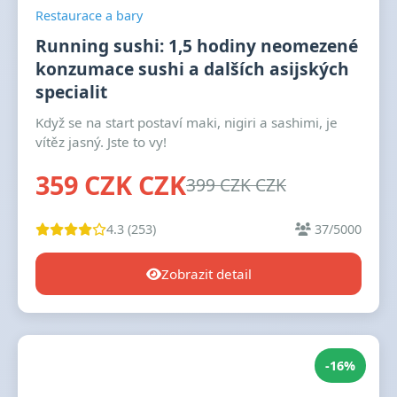
Restaurace a bary
Running sushi: 1,5 hodiny neomezené
konzumace sushi a dalších asijských
specialit
Když se na start postaví maki, nigiri a sashimi, je
vítěz jasný. Jste to vy!
359 CZK CZK
399 CZK CZK
4.3 (253)
37/5000
Zobrazit detail
-16%