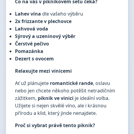
Co na vás v piknikovém setu čeká?
Lahev vína
dle vašeho výběru
2x frizzante v plechovce
Lahvová voda
Sýrový a uzeninový výběr
Čerstvé pečivo
Pomazánka
Dezert s ovocem
Relaxujte mezi vinicemi
Ať už plánujete
romantické rande
, oslavu
nebo jen chcete někoho potěšit netradičním
zážitkem,
piknik ve vinici
je ideální volba.
Užijete si nejen skvělé víno, ale i krásnou
přírodu a klid, který jinde nenajdete.
Proč si vybrat právě tento piknik?