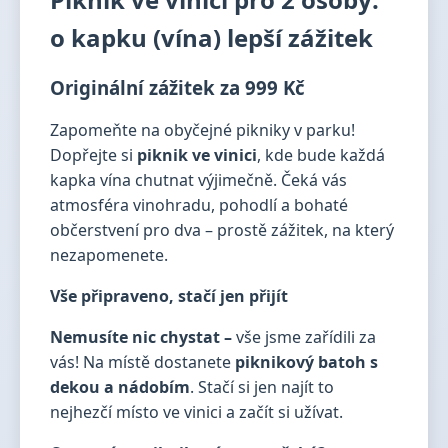
o kapku (vína) lepší zážitek
Originální zážitek za 999 Kč
Zapomeňte na obyčejné pikniky v parku!
Dopřejte si
piknik ve vinici
, kde bude každá
kapka vína chutnat výjimečně. Čeká vás
atmosféra vinohradu, pohodlí a bohaté
občerstvení pro dva – prostě zážitek, na který
nezapomenete.
Vše připraveno, stačí jen přijít
Nemusíte nic chystat –
vše jsme zařídili za
vás! Na místě dostanete
piknikový batoh s
dekou a nádobím
. Stačí si jen najít to
nejhezčí místo ve vinici a začít si užívat.