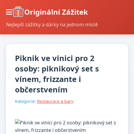
Originální Zážitek
Nejlepší zážitky a dárky na jednom místě
Piknik ve vinici pro 2
osoby: piknikový set s
vínem, frizzante i
občerstvením
Kategorie:
Restaurace a bary