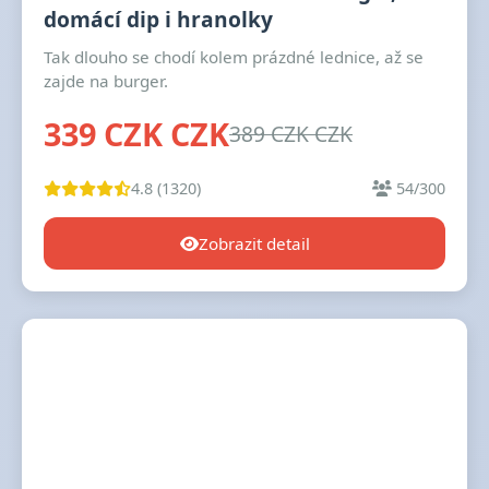
domácí dip i hranolky
Tak dlouho se chodí kolem prázdné lednice, až se
zajde na burger.
339 CZK CZK
389 CZK CZK
4.8 (1320)
54/300
Zobrazit detail