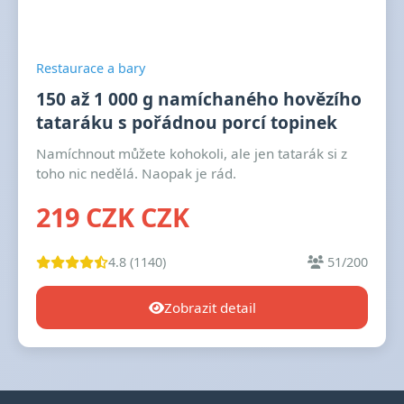
Restaurace a bary
150 až 1 000 g namíchaného hovězího
tataráku s pořádnou porcí topinek
Namíchnout můžete kohokoli, ale jen tatarák si z
toho nic nedělá. Naopak je rád.
219 CZK CZK
4.8 (1140)
51/200
Zobrazit detail