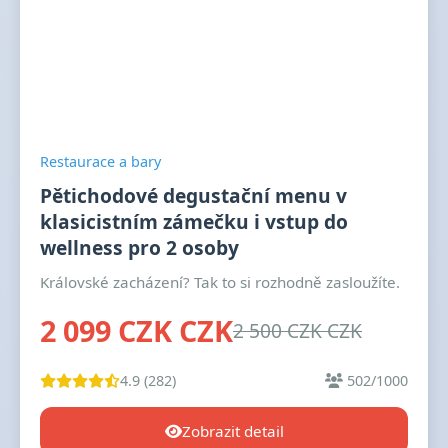
Restaurace a bary
Pětichodové degustační menu v
klasicistním zámečku i vstup do
wellness pro 2 osoby
Královské zacházení? Tak to si rozhodně zasloužíte.
2 099 CZK CZK
2 500 CZK CZK
4.9 (282)
502/1000
Zobrazit detail