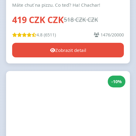
Máte chuť na pizzu. Co teď? Ha! Chachar!
419 CZK CZK
518 CZK CZK
4.8 (6511)
1476/20000
Zobrazit detail
-10%