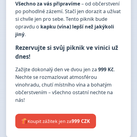
Všechno za vás připravíme
– od občerstvení
po pohodlné zázemí. Stačí jen dorazit a užívat
si chvíle jen pro sebe. Tento piknik bude
opravdu o
kapku (vína) lepší než jakýkoli
jiný
.
Rezervujte si svůj piknik ve vinici už
dnes!
Zažijte dokonalý den ve dvou jen za
999 Kč
.
Nechte se rozmazlovat atmosférou
vinohradu, chutí místního vína a bohatým
občerstvením – všechno ostatní nechte na
nás!
Koupit zážitek jen za
999 CZK