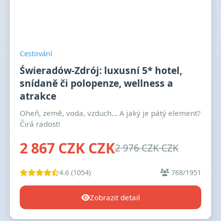
Cestování
Świeradów-Zdrój: luxusní 5* hotel,
snídaně či polopenze, wellness a
atrakce
Oheň, země, voda, vzduch... A jaký je pátý element?
Čirá radost!
2 867 CZK CZK
2 976 CZK CZK
4.6 (1054)
768/1951
Zobrazit detail