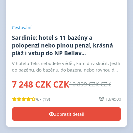
Cestování
Sardinie: hotel s 11 bazény a
polopenzí nebo plnou penzí, krásná
pláž i vstup do NP Bellav...
V hotelu Telis nebudete vědět, kam dřív skočit. Jestli
do bazénu, do bazénu, do bazénu nebo rovnou d...
7 248 CZK CZK
10 899 CZK CZK
4.7 (19)
13/4500
Zobrazit detail