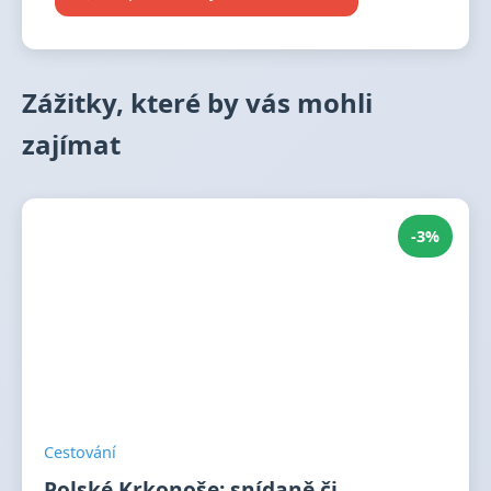
Zážitky, které by vás mohli
zajímat
-3%
Cestování
Polské Krkonoše: snídaně či