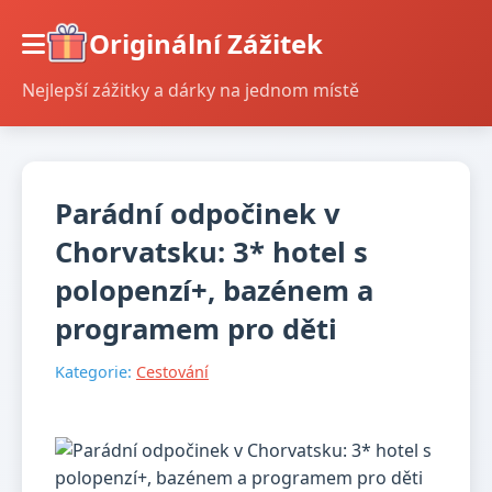
Originální Zážitek
Nejlepší zážitky a dárky na jednom místě
Parádní odpočinek v
Chorvatsku: 3* hotel s
polopenzí+, bazénem a
programem pro děti
Kategorie:
Cestování