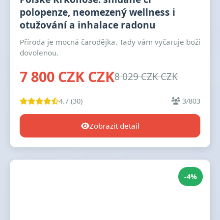
polopenze, neomezený wellness i
otužování a inhalace radonu
Příroda je mocná čarodějka. Tady vám vyčaruje boží
dovolenou.
7 800 CZK CZK
8 029 CZK CZK
4.7 (30)
3/803
Zobrazit detail
-4%