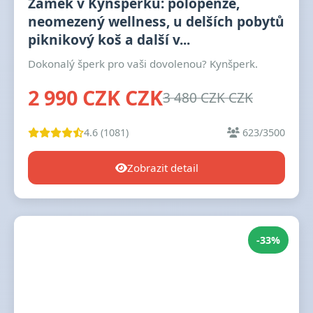
Zámek v Kynšperku: polopenze,
neomezený wellness, u delších pobytů
piknikový koš a další v...
Dokonalý šperk pro vaši dovolenou? Kynšperk.
2 990 CZK CZK
3 480 CZK CZK
4.6 (1081)
623/3500
Zobrazit detail
-33%