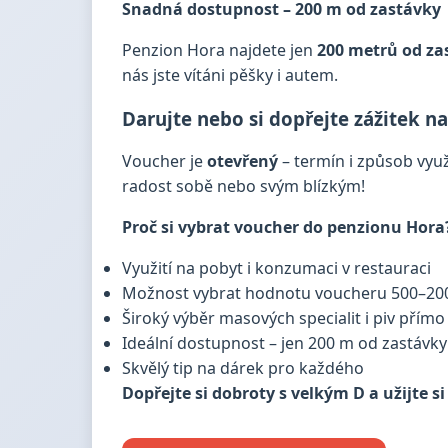
Snadná dostupnost – 200 m od zastávky
Penzion Hora najdete jen
200 metrů od zas
nás jste vítáni pěšky i autem.
Darujte nebo si dopřejte zážitek n
Voucher je
otevřený
– termín i způsob využi
radost sobě nebo svým blízkým!
Proč si vybrat voucher do penzionu Hora
Využití na pobyt i konzumaci v restauraci
Možnost vybrat hodnotu voucheru 500–⁠⁠⁠⁠⁠⁠20
Široký výběr masových specialit i piv přím
Ideální dostupnost – jen 200 m od zastávky
Skvělý tip na dárek pro každého
Dopřejte si dobroty s velkým D a užijte s