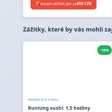
Koupit zážitek jen za
459 CZK
Zážitky, které by vás mohli z
-10%
Restaurace a bary
Running sushi: 1,5 hodiny