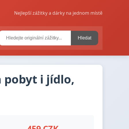
Nejlepší zážitky a dárky na jednom místě
Hledat
obyt i jídlo,
459 CZK