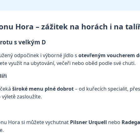
u Hora – zážitek na horách i na talíř
brotu s velkým D
užený odpočinek i výborné jídlo s
otevřeným voucherem d
ete využít na ubytování, večeři nebo oběd podle své chuti.
íři
 čeká
široké menu plné dobrot
– od kuřecích specialit, pře
 výletě zasloužíte.
ionu Hora si můžete vychutnat
Pilsner Urquell
nebo
Radega
e.