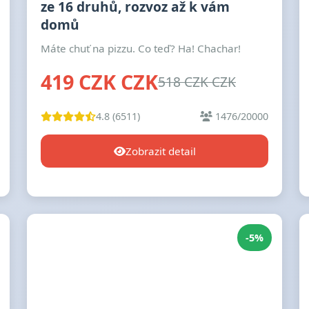
ze 16 druhů, rozvoz až k vám
domů
Máte chuť na pizzu. Co teď? Ha! Chachar!
419 CZK CZK
518 CZK CZK
4.8 (6511)
1476/20000
Zobrazit detail
-5%