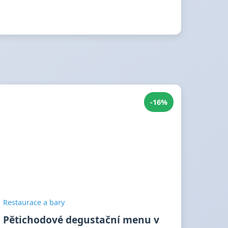
-16%
Restaurace a bary
Pětichodové degustační menu v