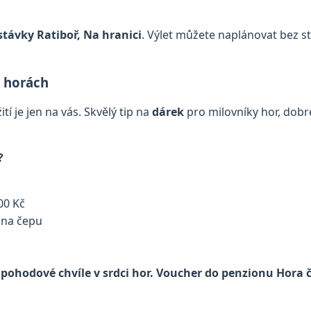
távky Ratiboř, Na hranici
. Výlet můžete naplánovat bez st
a horách
tí je jen na vás. Skvělý tip na
dárek
pro milovníky hor, dobré
?
00 Kč
o na čepu
i pohodové chvíle v srdci hor. Voucher do penzionu Hora 