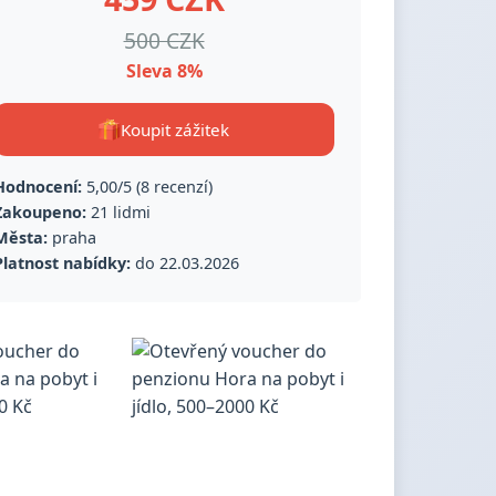
500 CZK
Sleva 8%
Koupit zážitek
Hodnocení:
5,00/5 (8 recenzí)
Zakoupeno:
21 lidmi
Města:
praha
Platnost nabídky:
do 22.03.2026