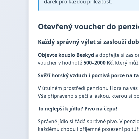
dárek pro každou příležitost.
Otevřený voucher do penzion
Každý správný výlet si zaslouží do
Objevte kouzlo Beskyd
a dopřejte si zaslo
voucher v hodnotě
500–⁠⁠⁠⁠⁠⁠2000 Kč
, který můž
Svěží horský vzduch i poctivá porce na tal
V útulném prostředí penzionu Hora na vás
Vše připraveno s péčí a láskou, kterou si po
To nejlepší k jídlu? Pivo na čepu!
Správné jídlo si žádá správné pivo. V penz
každému chodu i příjemné posezení po túř