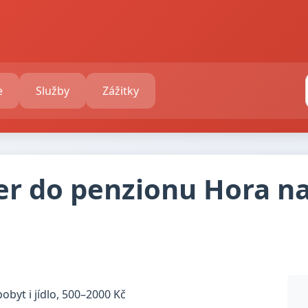
e
Služby
Zážitky
 do penzionu Hora na p