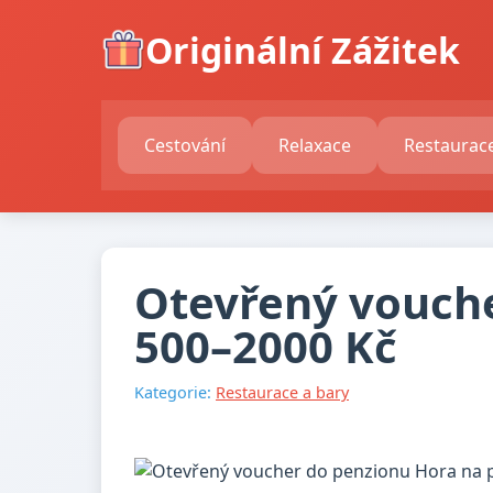
Originální Zážitek
Cestování
Relaxace
Restaurac
Otevřený voucher
500–⁠⁠⁠⁠⁠⁠2000 Kč
Kategorie:
Restaurace a bary