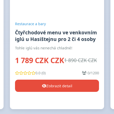
Restaurace a bary
Čtyřchodové menu ve venkovním
iglú u Hasištejnu pro 2 či 4 osoby
Tohle iglú vás nenechá chladné!
1 789 CZK CZK
1 890 CZK CZK
0.0 (0)
0/1200
Zobrazit detail