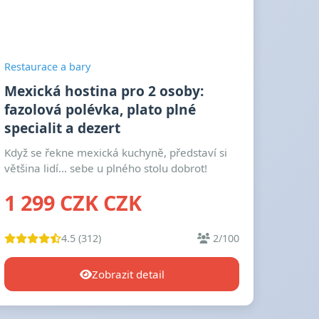
Restaurace a bary
Mexická hostina pro 2 osoby:
fazolová polévka, plato plné
specialit a dezert
Když se řekne mexická kuchyně, představí si
většina lidí... sebe u plného stolu dobrot!
1 299 CZK CZK
4.5 (312)
2/100
Zobrazit detail