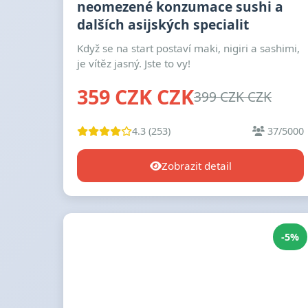
neomezené konzumace sushi a
dalších asijských specialit
Když se na start postaví maki, nigiri a sashimi,
je vítěz jasný. Jste to vy!
359 CZK CZK
399 CZK CZK
4.3 (253)
37/5000
Zobrazit detail
-5%