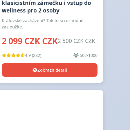
klasicistním zámečku i vstup do
wellness pro 2 osoby
Královské zacházení? Tak to si rozhodně
zasloužíte.
2 099 CZK CZK
2 500 CZK CZK
4.9 (282)
502/1000
Zobrazit detail