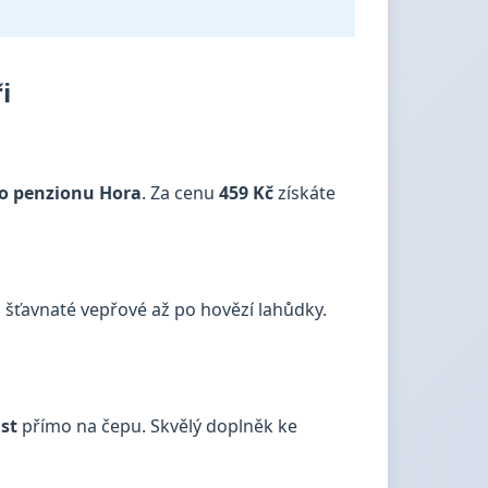
i
o penzionu Hora
. Za cenu
459 Kč
získáte
s šťavnaté vepřové až po hovězí lahůdky.
st
přímo na čepu. Skvělý doplněk ke