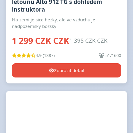
letounu Alto 912 TG s dohledem
instruktora
Na zemi je sice hezky, ale ve vzduchu je
nadpozemsky božsky!
1 299 CZK CZK
1 395 CZK CZK
4.9 (1387)
51/1600
Zobrazit detail