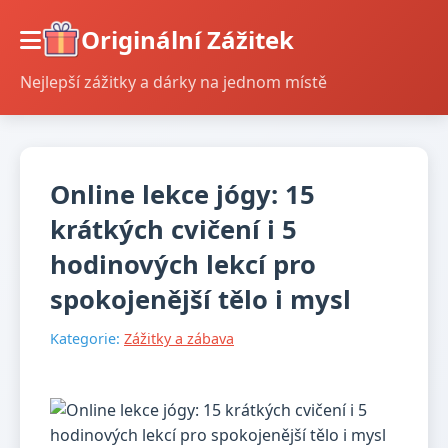
Originální Zážitek
Nejlepší zážitky a dárky na jednom místě
Online lekce jógy: 15
krátkých cvičení i 5
hodinových lekcí pro
spokojenější tělo i mysl
Kategorie:
Zážitky a zábava