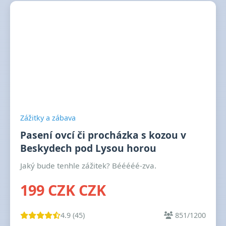
Zážitky a zábava
Pasení ovcí či procházka s kozou v
Beskydech pod Lysou horou
Jaký bude tenhle zážitek? Bééééé-zva.
199 CZK CZK
4.9 (45)
851/1200