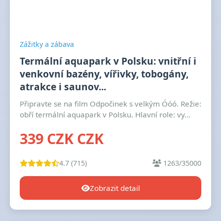
Zážitky a zábava
Termální aquapark v Polsku: vnitřní i
venkovní bazény, vířivky, tobogány,
atrakce i saunov...
Připravte se na film Odpočinek s velkým Óóó. Režie:
obří termální aquapark v Polsku. Hlavní role: vy...
339 CZK CZK
4.7 (715)
1263/35000
Zobrazit detail