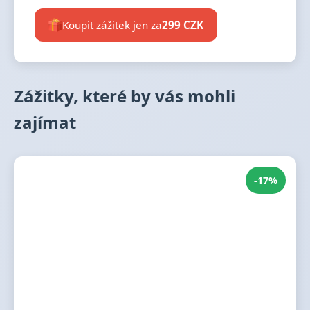
Koupit zážitek jen za
299 CZK
Zážitky, které by vás mohli
zajímat
-17%