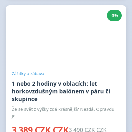
-3%
Zážitky a zábava
1 nebo 2 hodiny v oblacích: let
horkovzdušným balónem v páru či
skupince
Že se svět z výšky zdá krásnější? Nezdá. Opravdu
je.
3 389 CZK CZK
3 490 CZK CZK