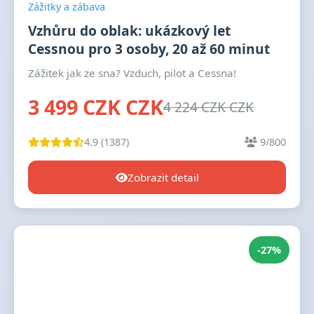
Zážitky a zábava
Vzhůru do oblak: ukázkový let
Cessnou pro 3 osoby, 20 až 60 minut
Zážitek jak ze sna? Vzduch, pilot a Cessna!
3 499 CZK CZK
4 224 CZK CZK
4.9 (1387)
9/800
Zobrazit detail
-27%