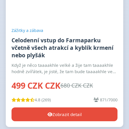
Zážitky a zábava
Celodenní vstup do Farmaparku
včetně všech atrakcí a kyblík krmení
nebo plyšák
Když je něco taaaakhle velké a žije tam taaaakhle
hodně zvířátek, je jisté, že tam bude taaaakhle ve...
499 CZK CZK
680 CZK CZK
4.8 (269)
871/7000
Zobrazit detail