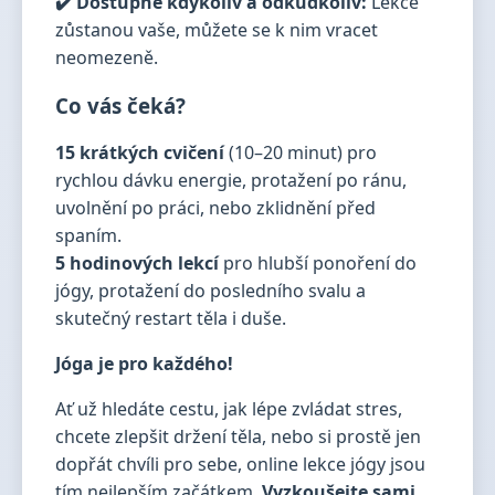
✔️ Dostupné kdykoliv a odkudkoliv:
Lekce
zůstanou vaše, můžete se k nim vracet
neomezeně.
Co vás čeká?
15 krátkých cvičení
(10–20 minut) pro
rychlou dávku energie, protažení po ránu,
uvolnění po práci, nebo zklidnění před
spaním.
5 hodinových lekcí
pro hlubší ponoření do
jógy, protažení do posledního svalu a
skutečný restart těla i duše.
Jóga je pro každého!
Ať už hledáte cestu, jak lépe zvládat stres,
chcete zlepšit držení těla, nebo si prostě jen
dopřát chvíli pro sebe, online lekce jógy jsou
tím nejlepším začátkem.
Vyzkoušejte sami,