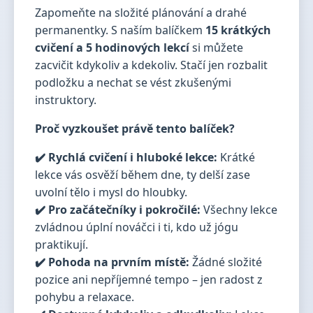
Zapomeňte na složité plánování a drahé
permanentky. S naším balíčkem
15 krátkých
cvičení a 5 hodinových lekcí
si můžete
zacvičit kdykoliv a kdekoliv. Stačí jen rozbalit
podložku a nechat se vést zkušenými
instruktory.
Proč vyzkoušet právě tento balíček?
✔️ Rychlá cvičení i hluboké lekce:
Krátké
lekce vás osvěží během dne, ty delší zase
uvolní tělo i mysl do hloubky.
✔️ Pro začátečníky i pokročilé:
Všechny lekce
zvládnou úplní nováčci i ti, kdo už jógu
praktikují.
✔️ Pohoda na prvním místě:
Žádné složité
pozice ani nepříjemné tempo – jen radost z
pohybu a relaxace.