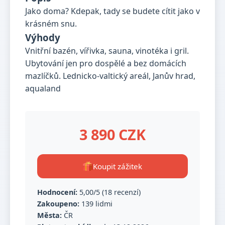
Jako doma? Kdepak, tady se budete cítit jako v
krásném snu.
Výhody
Vnitřní bazén, vířivka, sauna, vinotéka i gril.
Ubytování jen pro dospělé a bez domácích
mazlíčků. Lednicko-valtický areál, Janův hrad,
aqualand
3 890 CZK
Koupit zážitek
Hodnocení:
5,00/5 (18 recenzí)
Zakoupeno:
139 lidmi
Města:
ČR