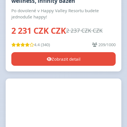
wellness, infinity bazén
Po dovolené v Happy Valley Resortu budete
jednoduše happy!
2 231 CZK CZK
2 237 CZK CZK
4.4 (340)
209/1000
Zobrazit detail