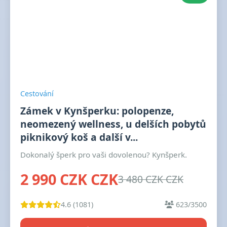
Cestování
Zámek v Kynšperku: polopenze,
neomezený wellness, u delších pobytů
piknikový koš a další v...
Dokonalý šperk pro vaši dovolenou? Kynšperk.
2 990 CZK CZK
3 480 CZK CZK
4.6 (1081)
623/3500