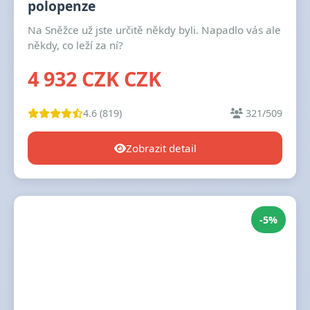
polopenze
Na Sněžce už jste určitě někdy byli. Napadlo vás ale
někdy, co leží za ní?
4 932 CZK CZK
4.6 (819)
321/509
Zobrazit detail
-5%