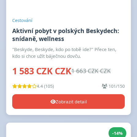
Cestování
Aktivní pobyt v polských Beskydech:
snídaně, wellness
"Beskyde, Beskyde, kdo po tobě ide?" Přece ten,
kdo si chce užít báječnou dovču.
1 583 CZK CZK
1 663 CZK CZK
4.4 (105)
101/150
Zobrazit detail
-14%