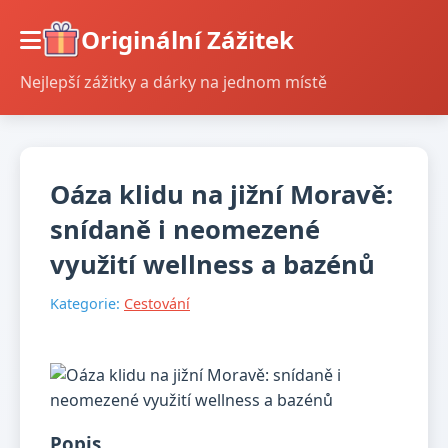
Originální Zážitek
Nejlepší zážitky a dárky na jednom místě
Oáza klidu na jižní Moravě:
snídaně i neomezené
využití wellness a bazénů
Kategorie:
Cestování
Popis