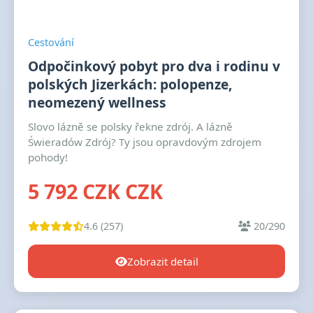
Cestování
Odpočinkový pobyt pro dva i rodinu v
polských Jizerkách: polopenze,
neomezený wellness
Slovo lázně se polsky řekne zdrój. A lázně
Świeradów Zdrój? Ty jsou opravdovým zdrojem
pohody!
5 792 CZK CZK
4.6 (257)
20/290
Zobrazit detail