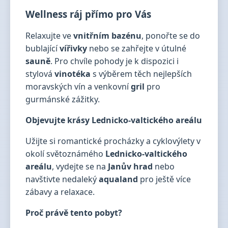
Wellness ráj přímo pro Vás
Relaxujte ve
vnitřním bazénu
, ponořte se do
bublající
vířivky
nebo se zahřejte v útulné
sauně
. Pro chvíle pohody je k dispozici i
stylová
vinotéka
s výběrem těch nejlepších
moravských vín a venkovní
gril
pro
gurmánské zážitky.
Objevujte krásy Lednicko-valtického areálu
Užijte si romantické procházky a cyklovýlety v
okolí světoznámého
Lednicko-valtického
areálu
, vydejte se na
Janův hrad
nebo
navštivte nedaleký
aqualand
pro ještě více
zábavy a relaxace.
Proč právě tento pobyt?