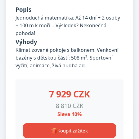
Popis
Jednoduchá matematika: Až 14 dní + 2 osoby
+ 100 m k moři… Výsledek? Nekonečná
pohoda!
Výhody
Klimatizované pokoje s balkonem. Venkovní
bazény s dětskou částí: 508 m². Sportovní
vyžití, animace, živá hudba ad.
7 929 CZK
8 810 CZK
Sleva 10%
Koupit zážitek