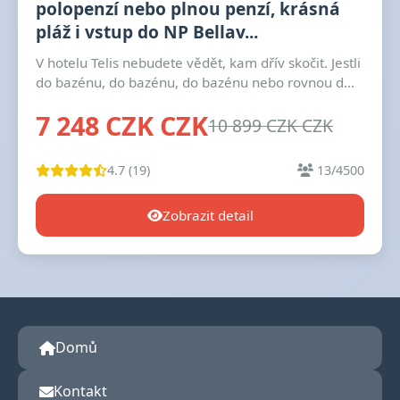
polopenzí nebo plnou penzí, krásná
pláž i vstup do NP Bellav...
V hotelu Telis nebudete vědět, kam dřív skočit. Jestli
do bazénu, do bazénu, do bazénu nebo rovnou d...
7 248 CZK CZK
10 899 CZK CZK
4.7 (19)
13/4500
Zobrazit detail
Domů
Kontakt