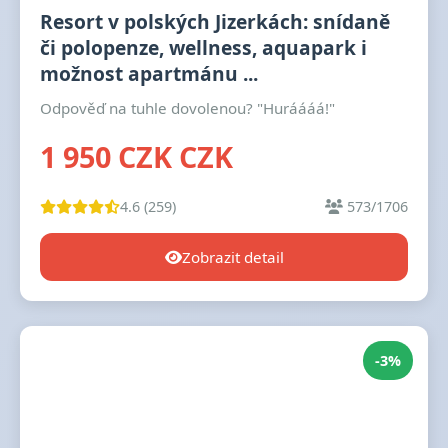
Resort v polských Jizerkách: snídaně
či polopenze, wellness, aquapark i
možnost apartmánu ...
Odpověď na tuhle dovolenou? "Huráááá!"
1 950 CZK CZK
4.6 (259)
573/1706
Zobrazit detail
-3%