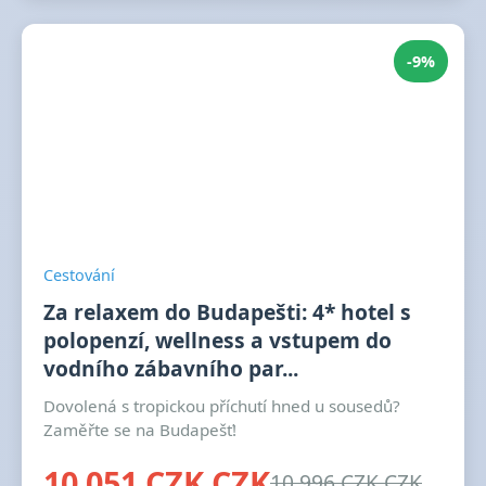
-9%
Cestování
Za relaxem do Budapešti: 4* hotel s
polopenzí, wellness a vstupem do
vodního zábavního par...
Dovolená s tropickou příchutí hned u sousedů?
Zaměřte se na Budapešť!
10 051 CZK CZK
10 996 CZK CZK