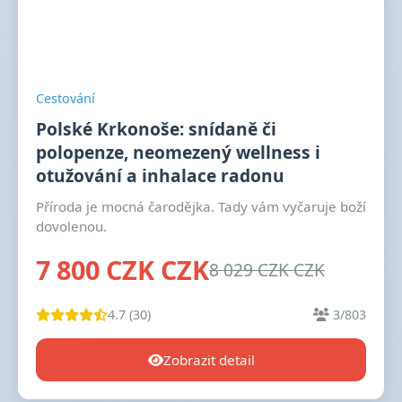
Cestování
Polské Krkonoše: snídaně či
polopenze, neomezený wellness i
otužování a inhalace radonu
Příroda je mocná čarodějka. Tady vám vyčaruje boží
dovolenou.
7 800 CZK CZK
8 029 CZK CZK
4.7 (30)
3/803
Zobrazit detail