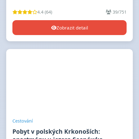
4.4 (64)
39/751
Zobrazit detail
Cestování
Pobyt v polských Krkonoších: