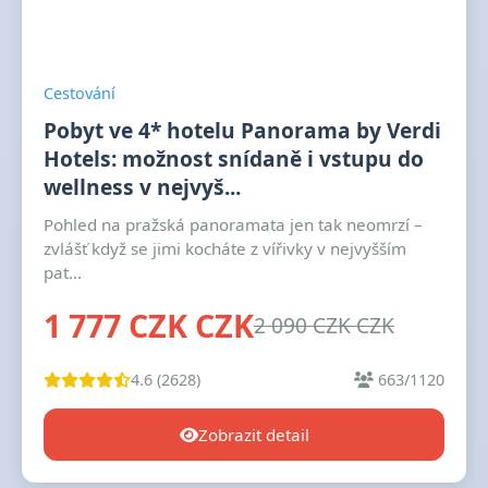
Cestování
Pobyt ve 4* hotelu Panorama by Verdi
Hotels: možnost snídaně i vstupu do
wellness v nejvyš...
Pohled na pražská panoramata jen tak neomrzí –
zvlášť když se jimi kocháte z vířivky v nejvyšším
pat...
1 777 CZK CZK
2 090 CZK CZK
4.6 (2628)
663/1120
Zobrazit detail