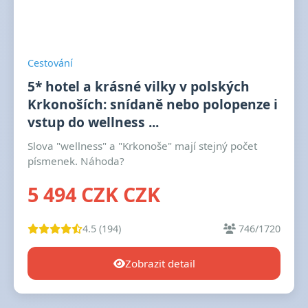
Cestování
5* hotel a krásné vilky v polských
Krkonoších: snídaně nebo polopenze i
vstup do wellness ...
Slova "wellness" a "Krkonoše" mají stejný počet
písmenek. Náhoda?
5 494 CZK CZK
4.5 (194)
746/1720
Zobrazit detail