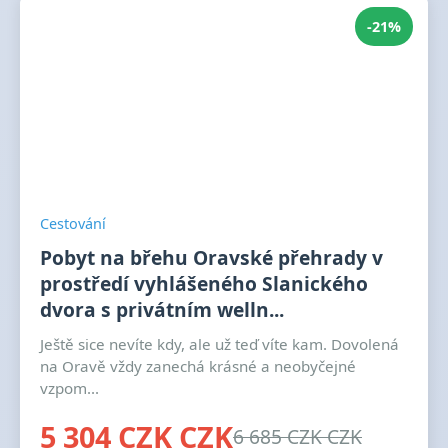
-21%
Cestování
Pobyt na břehu Oravské přehrady v
prostředí vyhlášeného Slanického
dvora s privátním welln...
Ještě sice nevíte kdy, ale už teď víte kam. Dovolená
na Oravě vždy zanechá krásné a neobyčejné
vzpom...
5 304 CZK CZK
6 685 CZK CZK