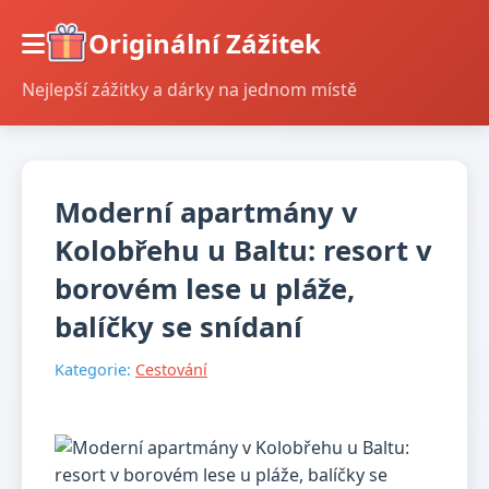
Originální Zážitek
Nejlepší zážitky a dárky na jednom místě
Moderní apartmány v
Kolobřehu u Baltu: resort v
borovém lese u pláže,
balíčky se snídaní
Kategorie:
Cestování