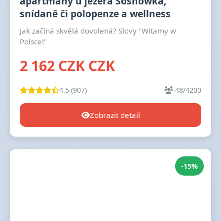
apartmány u jezera Sosnówka,
snídaně či polopenze a wellness
Jak začíná skvělá dovolená? Slovy "Witamy w
Polsce!"
2 162 CZK CZK
4.5 (907)
48/4200
Zobrazit detail
-15%