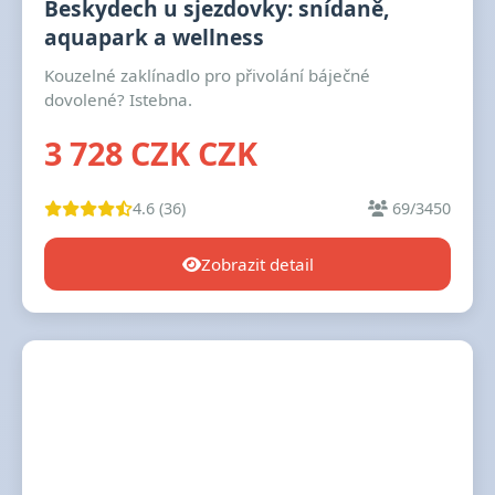
Beskydech u sjezdovky: snídaně,
aquapark a wellness
Kouzelné zaklínadlo pro přivolání báječné
dovolené? Istebna.
3 728 CZK CZK
4.6 (36)
69/3450
Zobrazit detail