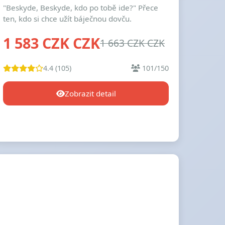
"Beskyde, Beskyde, kdo po tobě ide?" Přece
ten, kdo si chce užít báječnou dovču.
1 583 CZK CZK
1 663 CZK CZK
4.4 (105)
101/150
Zobrazit detail