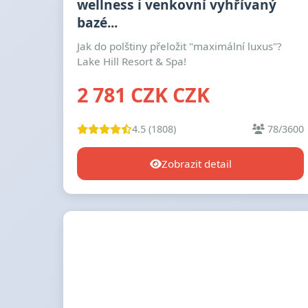
wellness i venkovní vyhřívaný
bazé...
Jak do polštiny přeložit "maximální luxus"?
Lake Hill Resort & Spa!
2 781 CZK CZK
4.5 (1808)
78/3600
Zobrazit detail