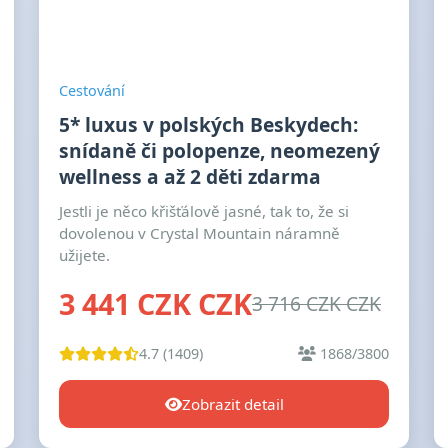
Cestování
5* luxus v polských Beskydech:
snídaně či polopenze, neomezený
wellness a až 2 děti zdarma
Jestli je něco křišťálově jasné, tak to, že si
dovolenou v Crystal Mountain náramně
užijete.
3 441 CZK CZK
3 716 CZK CZK
4.7 (1409)
1868/3800
Zobrazit detail