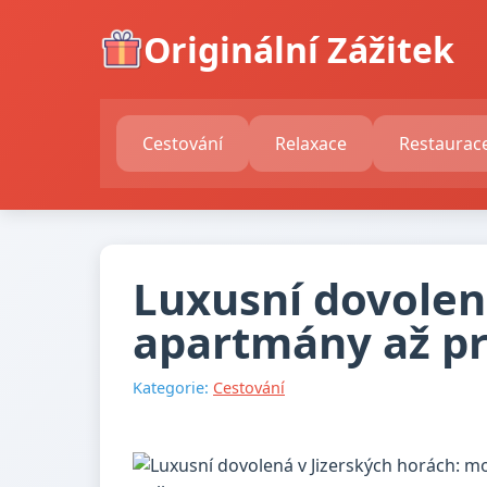
Originální Zážitek
Cestování
Relaxace
Restaurac
Luxusní dovolen
apartmány až pro
Kategorie:
Cestování