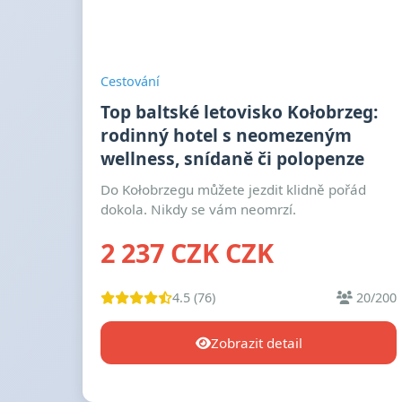
Cestování
Top baltské letovisko Kołobrzeg:
rodinný hotel s neomezeným
wellness, snídaně či polopenze
Do Kołobrzegu můžete jezdit klidně pořád
dokola. Nikdy se vám neomrzí.
2 237 CZK CZK
4.5 (76)
20/200
Zobrazit detail