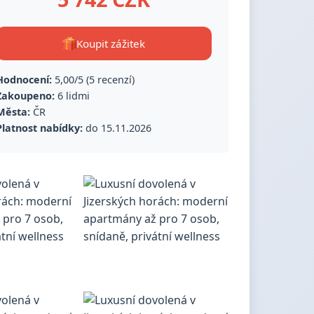
Koupit zážitek
Hodnocení:
5,00/5 (5 recenzí)
Zakoupeno:
6 lidmi
Města:
ČR
Platnost nabídky:
do 15.11.2026