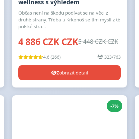
wellness s výhledem
Občas není na škodu podívat se na věci z
druhé strany. Třeba u Krkonoš se tím myslí z té
polské stra...
4 886 CZK CZK
5 448 CZK CZK
4.6 (266)
323/763
Zobrazit detail
-7%