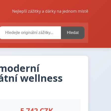
Nejlepší zážitky a dárky na jednom místě
Hledat
 moderní
átní wellness
5 742 CZK