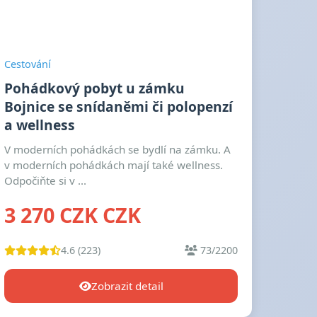
Cestování
Pohádkový pobyt u zámku
Bojnice se snídaněmi či polopenzí
a wellness
V moderních pohádkách se bydlí na zámku. A
v moderních pohádkách mají také wellness.
Odpočiňte si v ...
3 270 CZK CZK
4.6 (223)
73/2200
Zobrazit detail