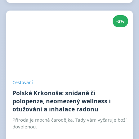
-3%
Cestování
Polské Krkonoše: snídaně či
polopenze, neomezený wellness i
otužování a inhalace radonu
Příroda je mocná čarodějka. Tady vám vyčaruje boží
dovolenou.