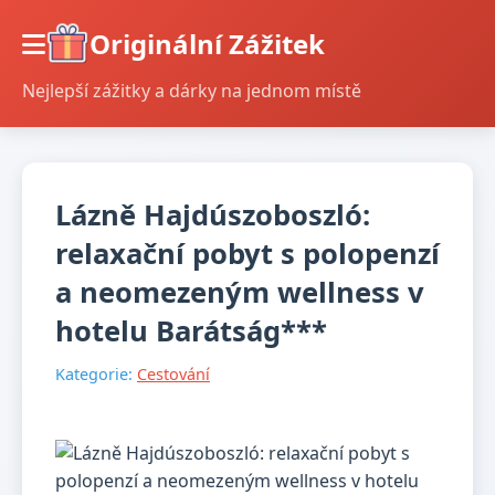
Originální Zážitek
Nejlepší zážitky a dárky na jednom místě
Lázně Hajdúszoboszló:
relaxační pobyt s polopenzí
a neomezeným wellness v
hotelu Barátság***
Kategorie:
Cestování