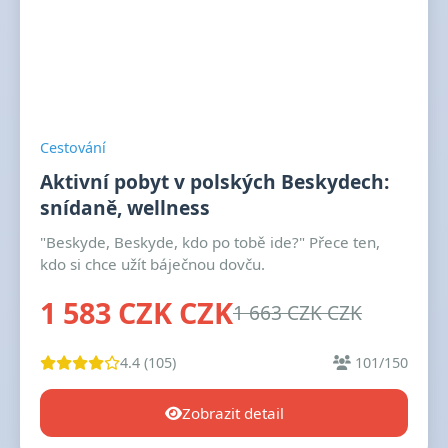
Cestování
Aktivní pobyt v polských Beskydech:
snídaně, wellness
"Beskyde, Beskyde, kdo po tobě ide?" Přece ten,
kdo si chce užít báječnou dovču.
1 583 CZK CZK
1 663 CZK CZK
4.4 (105)
101/150
Zobrazit detail