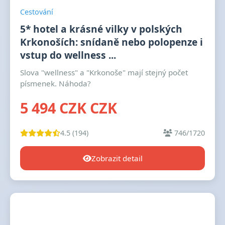
Cestování
5* hotel a krásné vilky v polských
Krkonoších: snídaně nebo polopenze i
vstup do wellness ...
Slova "wellness" a "Krkonoše" mají stejný počet
písmenek. Náhoda?
5 494 CZK CZK
4.5 (194)
746/1720
Zobrazit detail