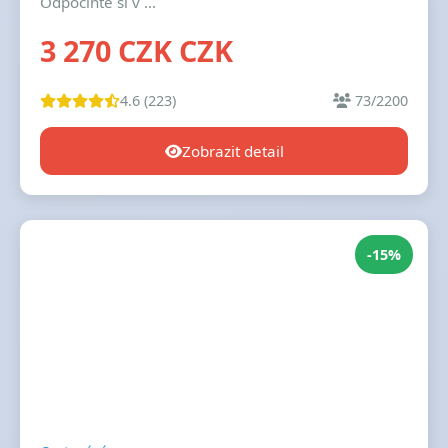
Odpočiňte si v ...
3 270 CZK CZK
4.6 (223)
73/2200
Zobrazit detail
-15%