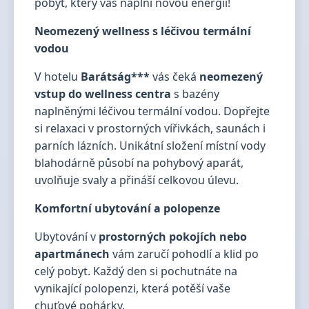
pobyt, který vás naplní novou energií!
Neomezený wellness s léčivou termální
vodou
V hotelu
Barátság***
vás čeká
neomezený
vstup do wellness centra
s bazény
naplněnými léčivou termální vodou. Dopřejte
si relaxaci v prostorných vířivkách, saunách i
parních lázních. Unikátní složení místní vody
blahodárně působí na pohybový aparát,
uvolňuje svaly a přináší celkovou úlevu.
Komfortní ubytování a polopenze
Ubytování v
prostorných pokojích nebo
apartmánech
vám zaručí pohodlí a klid po
celý pobyt. Každý den si pochutnáte na
vynikající polopenzi, která potěší vaše
chuťové pohárky.