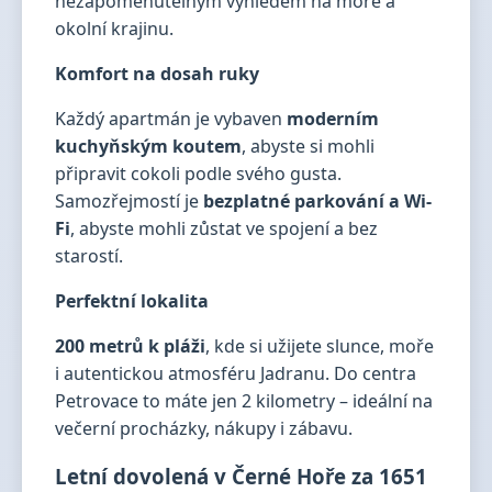
nezapomenutelným výhledem na moře a
okolní krajinu.
Komfort na dosah ruky
Každý apartmán je vybaven
moderním
kuchyňským koutem
, abyste si mohli
připravit cokoli podle svého gusta.
Samozřejmostí je
bezplatné parkování a Wi-
Fi
, abyste mohli zůstat ve spojení a bez
starostí.
Perfektní lokalita
200 metrů k pláži
, kde si užijete slunce, moře
i autentickou atmosféru Jadranu. Do centra
Petrovace to máte jen 2 kilometry – ideální na
večerní procházky, nákupy i zábavu.
Letní dovolená v Černé Hoře za 1651