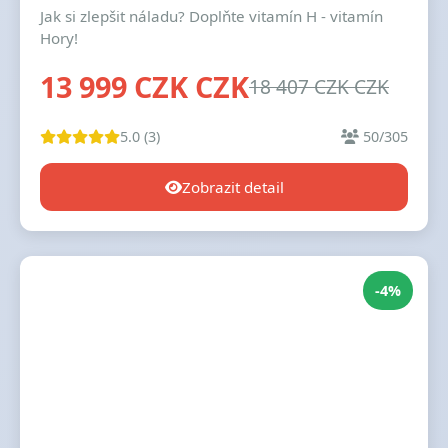
Jak si zlepšit náladu? Doplňte vitamín H - vitamín
Hory!
13 999 CZK CZK
18 407 CZK CZK
5.0 (3)
50/305
Zobrazit detail
-4%