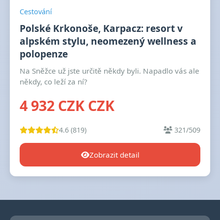
Cestování
Polské Krkonoše, Karpacz: resort v
alpském stylu, neomezený wellness a
polopenze
Na Sněžce už jste určitě někdy byli. Napadlo vás ale
někdy, co leží za ní?
4 932 CZK CZK
4.6 (819)
321/509
Zobrazit detail