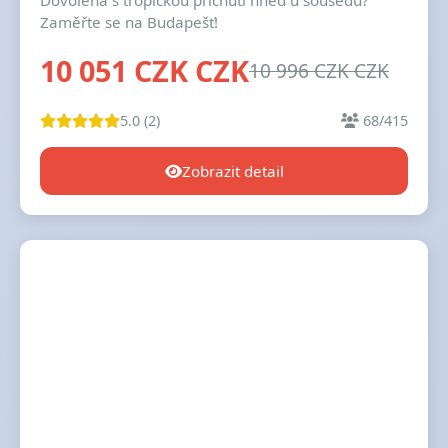
Dovolená s tropickou příchutí hned u sousedů?
Zaměřte se na Budapešť!
10 051 CZK CZK
10 996 CZK CZK
5.0 (2)
68/415
Zobrazit detail