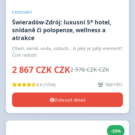
Cestování
Świeradów-Zdrój: luxusní 5* hotel,
snídaně či polopenze, wellness a
atrakce
Oheň, země, voda, vzduch... A jaký je pátý element?
Čirá radost!
2 867 CZK CZK
2 976 CZK CZK
4.6 (1054)
768/1951
Zobrazit detail
-33%