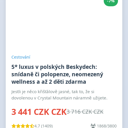
-7%
Cestování
5* luxus v polských Beskydech:
snídaně či polopenze, neomezený
wellness a až 2 děti zdarma
Jestli je něco křišťálově jasné, tak to, že si
dovolenou v Crystal Mountain náramně užijete.
3 441 CZK CZK
3 716 CZK CZK
4.7 (1409)
1868/3800