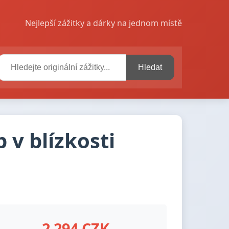
Nejlepší zážitky a dárky na jednom místě
Hledat
v blízkosti
2 294 CZK