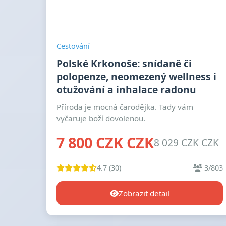
Cestování
Polské Krkonoše: snídaně či
polopenze, neomezený wellness i
otužování a inhalace radonu
Příroda je mocná čarodějka. Tady vám
vyčaruje boží dovolenou.
7 800 CZK CZK
8 029 CZK CZK
4.7 (30)
3/803
Zobrazit detail