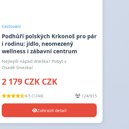
Cestování
Podhůří polských Krkonoš pro pár
i rodinu: jídlo, neomezený
wellness i zábavní centrum
Nejlepší nápad dneška? Pobyt v
Osadě Śnieżka!
2 179 CZK CZK
4.5 (1244)
124/915
Zobrazit detail