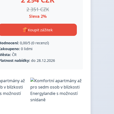
2 351 CZK
Sleva 2%
Koupit zážitek
Hodnocení:
0,00/5 (0 recenzí)
Zakoupeno:
0 lidmi
Města:
ČR
Platnost nabídky:
do 28.12.2026