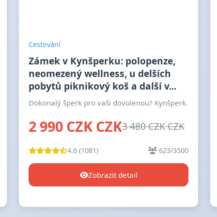
Cestování
Zámek v Kynšperku: polopenze,
neomezený wellness, u delších
pobytů piknikový koš a další v...
Dokonalý šperk pro vaši dovolenou? Kynšperk.
2 990 CZK CZK
3 480 CZK CZK
4.6 (1081)
623/3500
Zobrazit detail