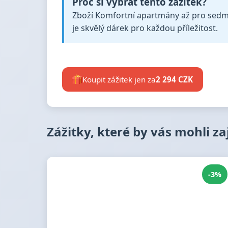
Proč si vybrat tento zážitek?
Zboží Komfortní apartmány až pro sedm o
je skvělý dárek pro každou příležitost.
Koupit zážitek jen za
2 294 CZK
Zážitky, které by vás mohli z
-3%