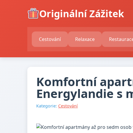
Originální Zážitek
Cestování
Relaxace
Restaurac
Komfortní apart
Energylandie s 
Kategorie:
Cestování