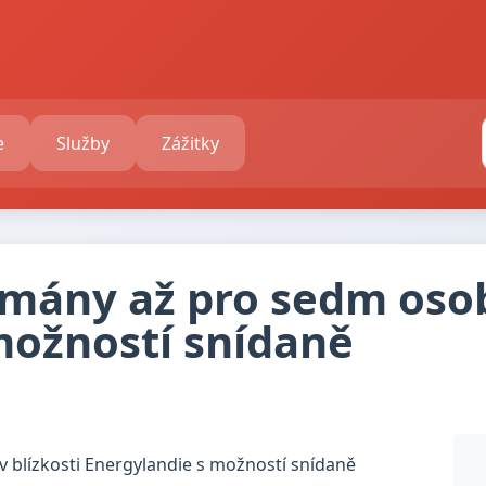
e
Služby
Zážitky
mány až pro sedm osob 
možností snídaně