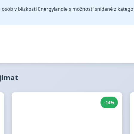
sob v blízkosti Energylandie s možností snídaně z kategorie
ajímat
-14%