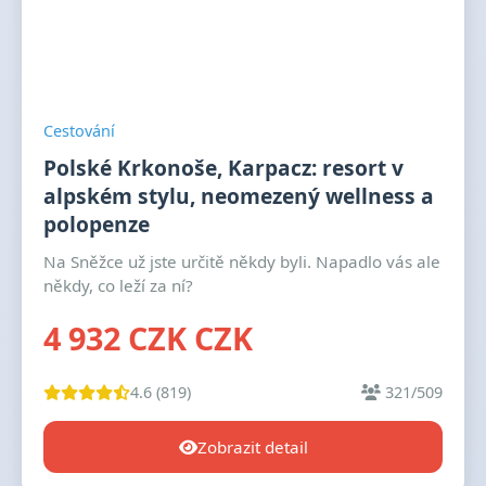
Cestování
Polské Krkonoše, Karpacz: resort v
alpském stylu, neomezený wellness a
polopenze
Na Sněžce už jste určitě někdy byli. Napadlo vás ale
někdy, co leží za ní?
4 932 CZK CZK
4.6 (819)
321/509
Zobrazit detail