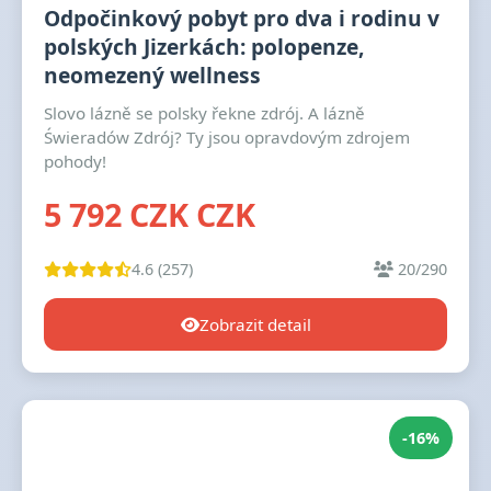
Odpočinkový pobyt pro dva i rodinu v
polských Jizerkách: polopenze,
neomezený wellness
Slovo lázně se polsky řekne zdrój. A lázně
Świeradów Zdrój? Ty jsou opravdovým zdrojem
pohody!
5 792 CZK CZK
4.6 (257)
20/290
Zobrazit detail
-16%