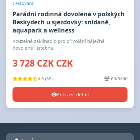
Cestování
Parádní rodinná dovolená v polských
Beskydech u sjezdovky: snídaně,
aquapark a wellness
Kouzelné zaklínadlo pro přivolání báječné
dovolené? Istebna.
3 728 CZK CZK
4.6 (36)
69/3450
Zobrazit detail