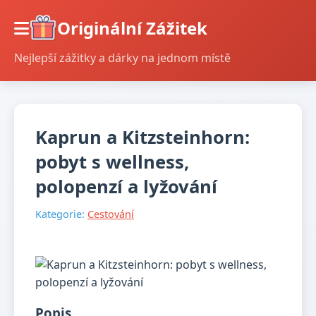
Originální Zážitek
Nejlepší zážitky a dárky na jednom místě
Kaprun a Kitzsteinhorn:
pobyt s wellness,
polopenzí a lyžování
Kategorie:
Cestování
Popis