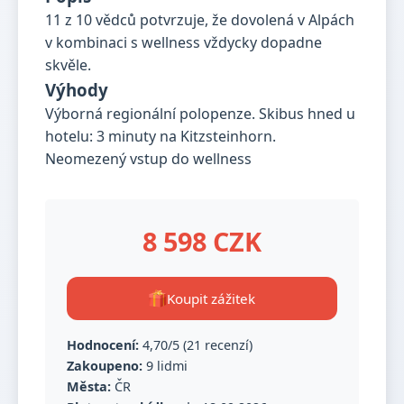
11 z 10 vědců potvrzuje, že dovolená v Alpách
v kombinaci s wellness vždycky dopadne
skvěle.
Výhody
Výborná regionální polopenze. Skibus hned u
hotelu: 3 minuty na Kitzsteinhorn.
Neomezený vstup do wellness
8 598 CZK
Koupit zážitek
Hodnocení:
4,70/5 (21 recenzí)
Zakoupeno:
9 lidmi
Města:
ČR