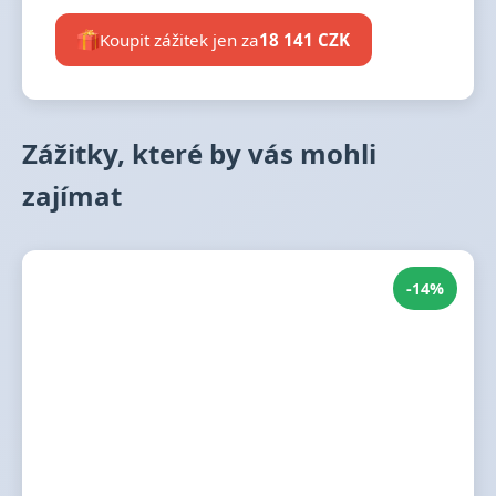
Koupit zážitek jen za
18 141 CZK
Zážitky, které by vás mohli
zajímat
-14%