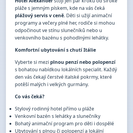
Hotel Alexander
stojí jen pár kroků od široké
pláže s jemným pískem, kde na vás čeká
plážový servis v ceně
. Děti si užijí animační
programy a večery plné her, rodiče si mohou
odpočinout ve stínu slunečníků nebo u
venkovního bazénu s pohodlnými lehátky.
Komfortní ubytování s chutí Itálie
Vyberte si mezi
plnou penzí nebo polopenzí
s bohatou nabídkou lokálních specialit. Každý
den vás čekají čerstvé italské pokrmy, které
potěší malých i velkých gurmány.
Co vás čeká?
Stylový rodinný hotel přímo u pláže
Venkovní bazén s lehátky a slunečníky
Bohatý animační program pro děti i dospělé
Ubytování s plnou či polopenzí a lokální