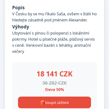
Popis
V Česku by se mu říkalo Saša, ovšem v Itálii ho
hledejte zásadně pod jménem Alexander.
Výhody
Ubytování s plnou či polopenzí s lokálními
pokrmy. Hotel u písečné pláže, plážový servis
v ceně. Venkovní bazén s lehátky, animační
večery
18 141 CZK
36 282 CZK
Sleva 50%
Koupit zážitek