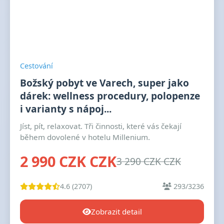
Cestování
Božský pobyt ve Varech, super jako
dárek: wellness procedury, polopenze
i varianty s nápoj...
Jíst, pít, relaxovat. Tři činnosti, které vás čekají
během dovolené v hotelu Millenium.
2 990 CZK CZK
3 290 CZK CZK
4.6 (2707)
293/3236
Zobrazit detail