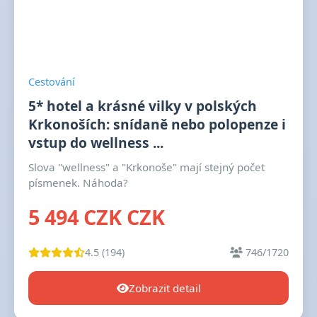
Cestování
5* hotel a krásné vilky v polských
Krkonoších: snídaně nebo polopenze i
vstup do wellness ...
Slova "wellness" a "Krkonoše" mají stejný počet
písmenek. Náhoda?
5 494 CZK CZK
4.5 (194)
746/1720
Zobrazit detail