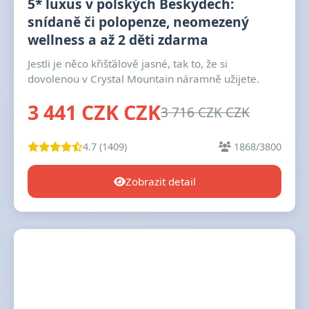
5* luxus v polských Beskydech:
snídaně či polopenze, neomezený
wellness a až 2 děti zdarma
Jestli je něco křišťálově jasné, tak to, že si
dovolenou v Crystal Mountain náramně užijete.
3 441 CZK CZK
3 716 CZK CZK
4.7 (1409)
1868/3800
Zobrazit detail