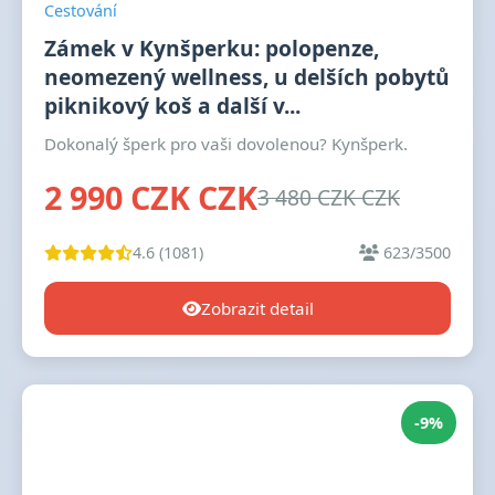
Cestování
Zámek v Kynšperku: polopenze,
neomezený wellness, u delších pobytů
piknikový koš a další v...
Dokonalý šperk pro vaši dovolenou? Kynšperk.
2 990 CZK CZK
3 480 CZK CZK
4.6 (1081)
623/3500
Zobrazit detail
-9%