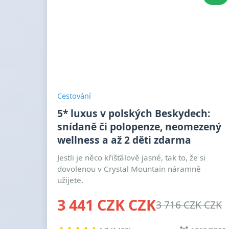
Cestování
5* luxus v polských Beskydech:
snídaně či polopenze, neomezený
wellness a až 2 děti zdarma
Jestli je něco křišťálově jasné, tak to, že si
dovolenou v Crystal Mountain náramně
užijete.
3 441 CZK CZK
3 716 CZK CZK