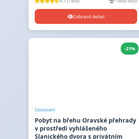
4.7 (1409)
1868/3800
Zobrazit detail
-21%
Cestování
Pobyt na břehu Oravské přehrady
v prostředí vyhlášeného
Slanického dvora s privátním