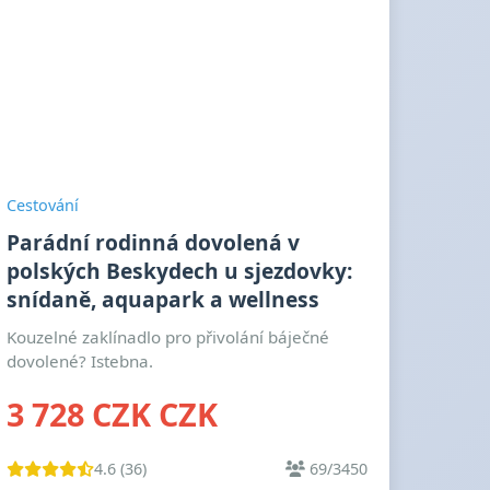
Cestování
Parádní rodinná dovolená v
polských Beskydech u sjezdovky:
snídaně, aquapark a wellness
Kouzelné zaklínadlo pro přivolání báječné
dovolené? Istebna.
3 728 CZK CZK
4.6 (36)
69/3450