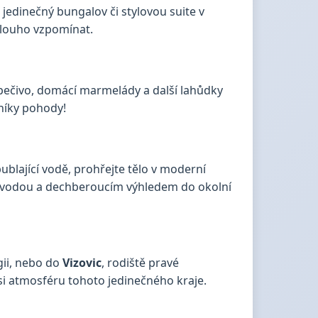
jedinečný bungalov či stylovou suite v
 dlouho vzpomínat.
é pečivo, domácí marmelády a další lahůdky
níky pohody!
bublající vodě, prohřejte tělo v moderní
vodou a dechberoucím výhledem do okolní
gii, nebo do
Vizovic
, rodiště pravé
si atmosféru tohoto jedinečného kraje.