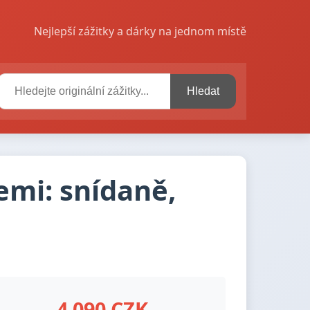
Nejlepší zážitky a dárky na jednom místě
Hledat
emi: snídaně,
4 090 CZK