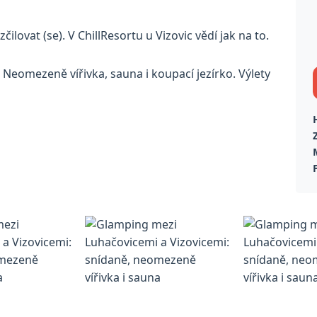
ilovat (se). V ChillResortu u Vizovic vědí jak na to.
 Neomezeně vířivka, sauna i koupací jezírko. Výlety