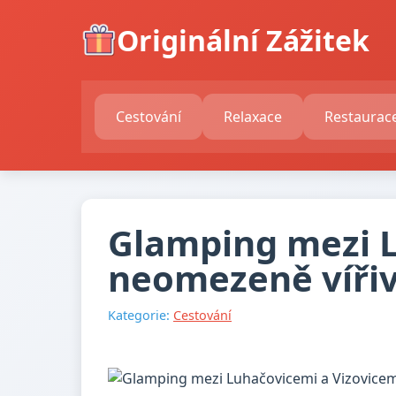
Originální Zážitek
Cestování
Relaxace
Restaurac
Glamping mezi L
neomezeně vířiv
Kategorie:
Cestování