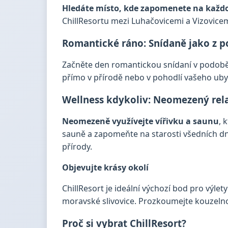
Hledáte místo, kde zapomenete na každod
ChillResortu mezi Luhačovicemi a Vizovice
Romantické ráno: Snídaně jako z 
Začněte den romantickou snídaní v podob
přímo v přírodě nebo v pohodlí vašeho uby
Wellness kdykoliv: Neomezený rela
Neomezeně využívejte vířivku a saunu
, 
sauně a zapomeňte na starosti všedních d
přírody.
Objevujte krásy okolí
ChillResort je ideální výchozí bod pro výlet
moravské slivovice. Prozkoumejte kouzelno
Proč si vybrat ChillResort?