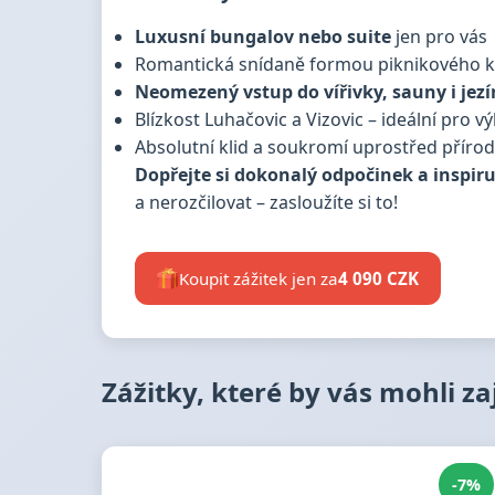
Luxusní bungalov nebo suite
jen pro vás
Romantická snídaně formou piknikového 
Neomezený vstup do vířivky, sauny i jezí
Blízkost Luhačovic a Vizovic – ideální pro vý
Absolutní klid a soukromí uprostřed příro
Dopřejte si dokonalý odpočinek a inspiruj
a nerozčilovat – zasloužíte si to!
Koupit zážitek jen za
4 090 CZK
Zážitky, které by vás mohli z
-7%