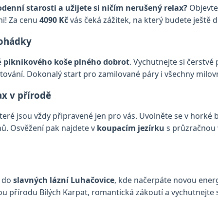
enní starosti a užijete si ničím nerušený relax?
Objevte 
mi! Za cenu
4090 Kč
vás čeká zážitek, na který budete ještě
pohádky
ě
piknikového koše plného dobrot
. Vychutnejte si čerstv
tování. Dokonalý start pro zamilované páry i všechny milov
x v přírodě
které jsou vždy připravené jen pro vás. Uvolněte se v horké 
nů. Osvěžení pak najdete v
koupacím jezírku
s průzračnou 
y do
slavných lázní Luhačovice
, kde načerpáte novou ener
u přírodu Bílých Karpat, romantická zákoutí a vychutnejte 