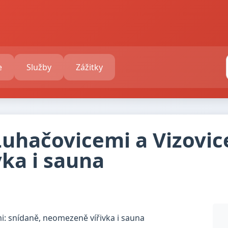
e
Služby
Zážitky
uhačovicemi a Vizovic
ka i sauna