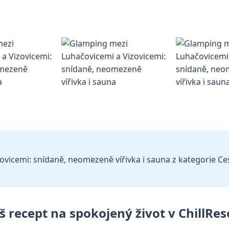
icemi: snídaně, neomezeně vířivka i sauna z kategorie Cesto
áš recept na spokojený život v ChillRes