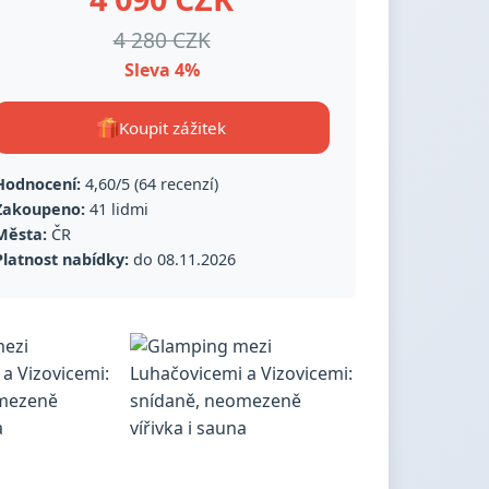
4 280 CZK
Sleva 4%
Koupit zážitek
Hodnocení:
4,60/5 (64 recenzí)
Zakoupeno:
41 lidmi
Města:
ČR
Platnost nabídky:
do 08.11.2026