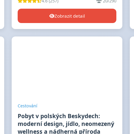
4.6 (257)
20/290
Zobrazit detail
Cestování
Pobyt v polských Beskydech:
moderní design, jídlo, neomezený
wellness a nádherná příroda