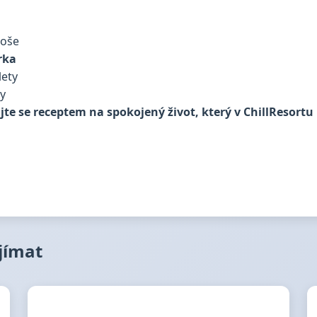
koše
rka
lety
dy
te se receptem na spokojený život, který v ChillResortu 
ajímat