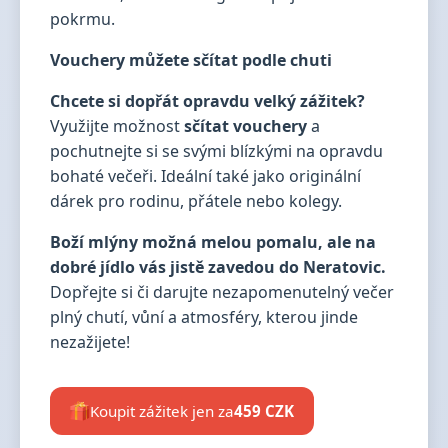
pokrmu.
Vouchery můžete sčítat podle chuti
Chcete si dopřát opravdu velký zážitek?
Využijte možnost
sčítat vouchery
a
pochutnejte si se svými blízkými na opravdu
bohaté večeři. Ideální také jako originální
dárek pro rodinu, přátele nebo kolegy.
Boží mlýny možná melou pomalu, ale na
dobré jídlo vás jistě zavedou do Neratovic.
Dopřejte si či darujte nezapomenutelný večer
plný chutí, vůní a atmosféry, kterou jinde
nezažijete!
Koupit zážitek jen za
459 CZK