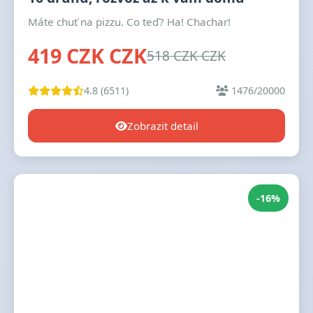
Máte chuť na pizzu. Co teď? Ha! Chachar!
419 CZK CZK
518 CZK CZK
4.8 (6511)
1476/20000
Zobrazit detail
-16%