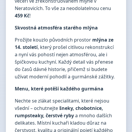
večeři ve zrekonstruovaném mlýně v
Neratovicích. To vše za neodolatelnou cenu
459 Kč
!
Skvostná atmosféra starého mlýna
Prožijte kouzlo původních prostor
mlýna ze
14. století
, který prošel citlivou rekonstrukcí
a nyní vás pohostí nejen atmosférou, ale i
špičkovou kuchyní. Každý detail vás přenese
do časů dávné historie, přičemž si budete
užívat moderní pohodlí a gurmánské zážitky.
Menu, které potěší každého gurmána
Nechte se zlákat specialitami, které nejsou
všední – ochutnejte
šneky, chobotnice,
rumpsteaky, čerstvé ryby
a mnoho dalších
delikates. Místní kuchaři kladou důraz na
čerstvost, kvalitu a originální pojetí každého