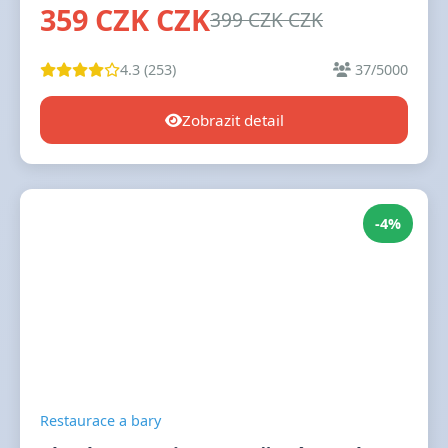
359 CZK CZK
399 CZK CZK
4.3 (253)
37/5000
Zobrazit detail
-4%
Restaurace a bary