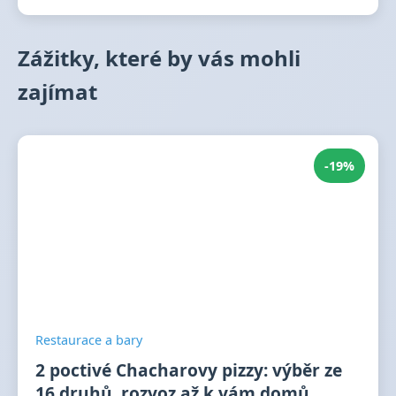
Zážitky, které by vás mohli
zajímat
-19%
Restaurace a bary
2 poctivé Chacharovy pizzy: výběr ze
16 druhů, rozvoz až k vám domů