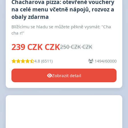
Chacharova pizza: otevřené vouchery
na celé menu včetně nápojů, rozvoz a
obaly zdarma
Blížícímu se hladu se můžete pěkně vysmát: "Cha
cha r!"
239 CZK CZK
250 CZK CZK
4.8 (6511)
1494/60000
Zobrazit detail