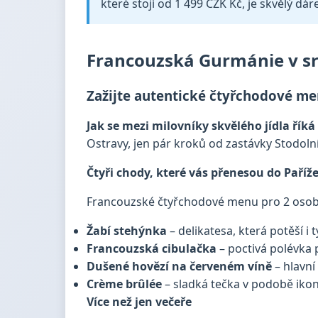
které stojí od 1 499 CZK Kč, je skvělý dár
Francouzská Gurmánie v sr
Zažijte autentické čtyřchodové me
Jak se mezi milovníky skvělého jídla řík
Ostravy, jen pár kroků od zastávky Stodolní
Čtyři chody, které vás přenesou do Paříž
Francouzské čtyřchodové menu pro 2 oso
Žabí stehýnka
– delikatesa, která potěší i 
Francouzská cibulačka
– poctivá polévka p
Dušené hovězí na červeném víně
– hlavní
Crème brûlée
– sladká tečka v podobě iko
Více než jen večeře