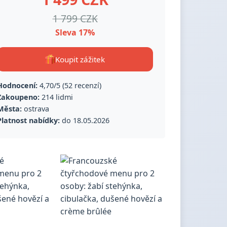
1 799 CZK
Sleva 17%
Koupit zážitek
Hodnocení:
4,70/5 (52 recenzí)
Zakoupeno:
214 lidmi
Města:
ostrava
Platnost nabídky:
do 18.05.2026