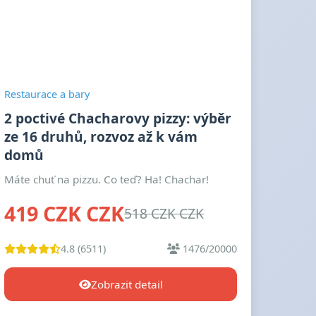
Restaurace a bary
2 poctivé Chacharovy pizzy: výběr
ze 16 druhů, rozvoz až k vám
domů
Máte chuť na pizzu. Co teď? Ha! Chachar!
419 CZK CZK
518 CZK CZK
4.8 (6511)
1476/20000
Zobrazit detail