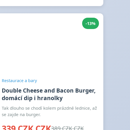
-13%
Restaurace a bary
Double Cheese and Bacon Burger,
domácí dip i hranolky
Tak dlouho se chodí kolem prázdné lednice, až
se zajde na burger.
339 CZK CZK
389 CZK CZK