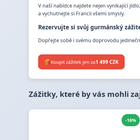
V naší nabídce najdete nejen vynikající jídlo
a vychutnejte si Francii všemi smysly.
Rezervujte si svůj gurmánský zážit
Dopřejte sobě i svému doprovodu jedineč
Koupit zážitek jen za
1 499 CZK
Zážitky, které by vás mohli z
-16%