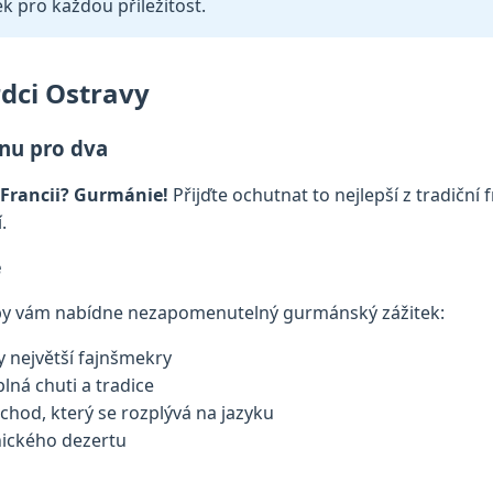
ek pro každou příležitost.
dci Ostravy
nu pro dva
á Francii? Gurmánie!
Přijďte ochutnat to nejlepší z tradičn
.
e
by vám nabídne nezapomenutelný gurmánský zážitek:
ty největší fajnšmekry
lná chuti a tradice
 chod, který se rozplývá na jazyku
nického dezertu