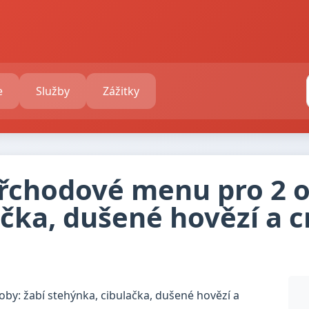
e
Služby
Zážitky
řchodové menu pro 2 o
ačka, dušené hovězí a 