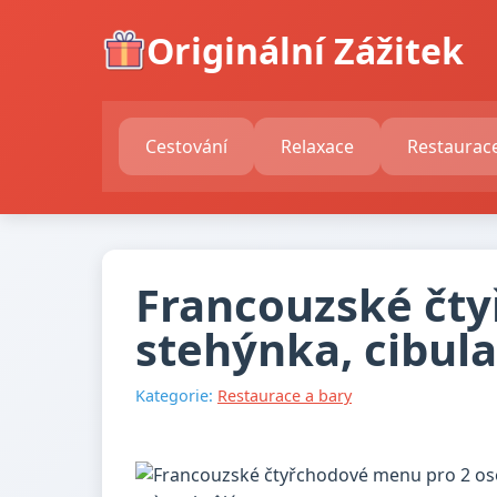
Originální Zážitek
Cestování
Relaxace
Restaurac
Francouzské čty
stehýnka, cibul
Kategorie:
Restaurace a bary