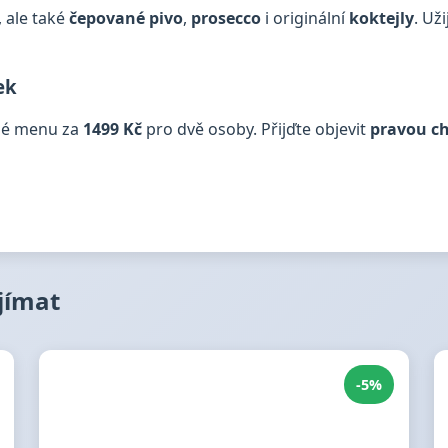
, ale také
čepované pivo
,
prosecco
i originální
koktejly
. Už
ek
né menu za
1499 Kč
pro dvě osoby. Přijďte objevit
pravou ch
ajímat
-5%