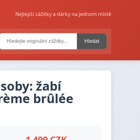
Nejlepší zážitky a dárky na jednom místě
Hledat
soby: žabí
crème brûlée
1 499 CZK