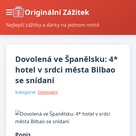
Originální Zážitek
Nejlepší zážitky a dárky na jednom místě
Dovolená ve Španělsku: 4*
hotel v srdci města Bilbao
se snídaní
Kategorie:
Cestování
Popis