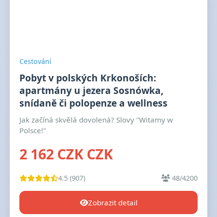
Cestování
Pobyt v polských Krkonoších:
apartmány u jezera Sosnówka,
snídaně či polopenze a wellness
Jak začíná skvělá dovolená? Slovy "Witamy w
Polsce!"
2 162 CZK CZK
4.5 (907)
48/4200
Zobrazit detail