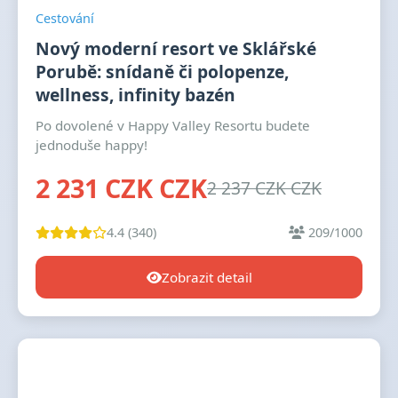
Cestování
Nový moderní resort ve Sklářské
Porubě: snídaně či polopenze,
wellness, infinity bazén
Po dovolené v Happy Valley Resortu budete
jednoduše happy!
2 231 CZK CZK
2 237 CZK CZK
4.4 (340)
209/1000
Zobrazit detail