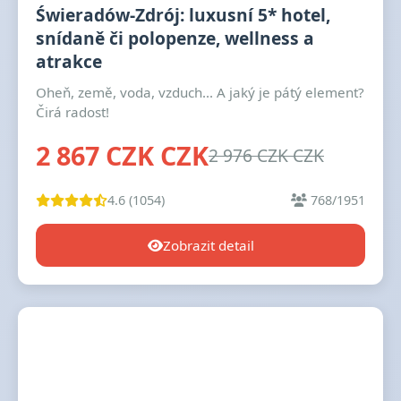
Świeradów-Zdrój: luxusní 5* hotel,
snídaně či polopenze, wellness a
atrakce
Oheň, země, voda, vzduch... A jaký je pátý element?
Čirá radost!
2 867 CZK CZK
2 976 CZK CZK
4.6 (1054)
768/1951
Zobrazit detail