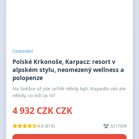
Cestování
Polské Krkonoše, Karpacz: resort v
alpském stylu, neomezený wellness a
polopenze
Na Sněžce už jste určitě někdy byli. Napadlo vás ale
někdy, co leží za ní?
4 932 CZK CZK
4.6 (819)
321/509