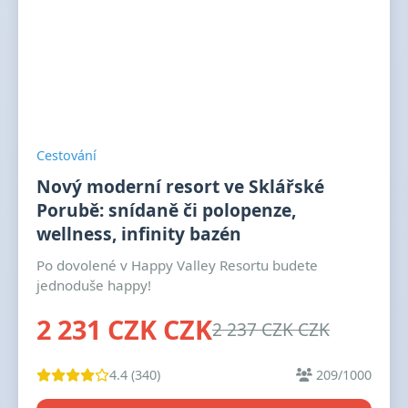
Cestování
Nový moderní resort ve Sklářské
Porubě: snídaně či polopenze,
wellness, infinity bazén
Po dovolené v Happy Valley Resortu budete
jednoduše happy!
2 231 CZK CZK
2 237 CZK CZK
4.4 (340)
209/1000