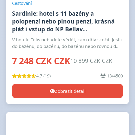
Cestování
Sardinie: hotel s 11 bazény a
polopenzí nebo plnou penzí, krásná
pláž i vstup do NP Bellav...
V hotelu Telis nebudete vědět, kam dřív skočit. Jestli
do bazénu, do bazénu, do bazénu nebo rovnou d...
7 248 CZK CZK
10 899 CZK CZK
4.7 (19)
13/4500
Zobrazit detail