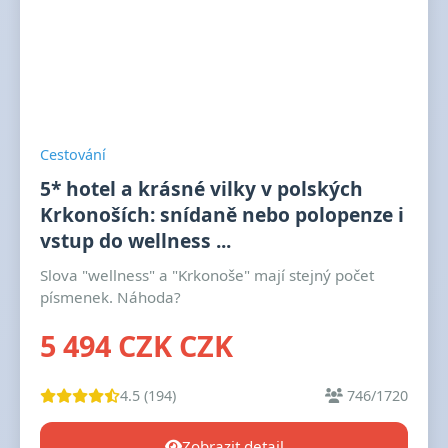
Cestování
5* hotel a krásné vilky v polských
Krkonoších: snídaně nebo polopenze i
vstup do wellness ...
Slova "wellness" a "Krkonoše" mají stejný počet
písmenek. Náhoda?
5 494 CZK CZK
4.5 (194)
746/1720
Zobrazit detail