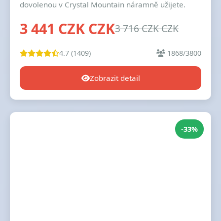
dovolenou v Crystal Mountain náramně užijete.
3 441 CZK CZK
3 716 CZK CZK
4.7 (1409)
1868/3800
Zobrazit detail
-33%