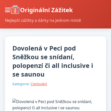
Originální Zážitek
Nejlepší zážitky a dárky na jednom místě
Dovolená v Peci pod
Sněžkou se snídaní,
polopenzí či all inclusive i
se saunou
Kategorie:
Cestování