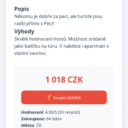
Popis
Někomu je dobře za pecí, ale turisté jsou
radši přímo v Peci!
Výhody
Skvělé hodnocení hostů. Možnost snídaně
jako balíčku na túru. V nabídce i apartmán s
vlastní saunou
1 018 CZK
Koupit zážitek
Hodnocení:
4,50/5 (53 recenzí)
Zakoupeno:
64 lidmi
Města:
ČR