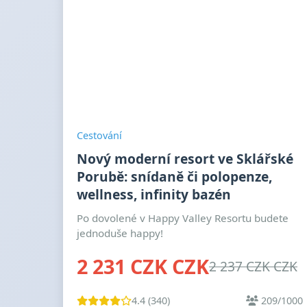
Cestování
Nový moderní resort ve Sklářské
Porubě: snídaně či polopenze,
wellness, infinity bazén
Po dovolené v Happy Valley Resortu budete
jednoduše happy!
2 231 CZK CZK
2 237 CZK CZK
4.4 (340)
209/1000