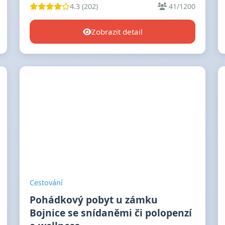
4.3 (202)
41/1200
Zobrazit detail
Cestování
Pohádkový pobyt u zámku
Bojnice se snídaněmi či polopenzí