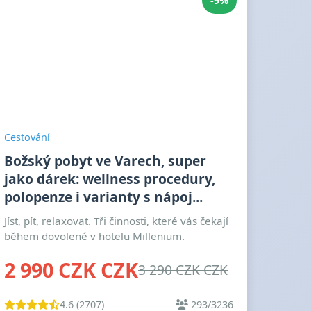
-9%
Cestování
Božský pobyt ve Varech, super
jako dárek: wellness procedury,
polopenze i varianty s nápoj...
Jíst, pít, relaxovat. Tři činnosti, které vás čekají
během dovolené v hotelu Millenium.
2 990 CZK CZK
3 290 CZK CZK
4.6 (2707)
293/3236