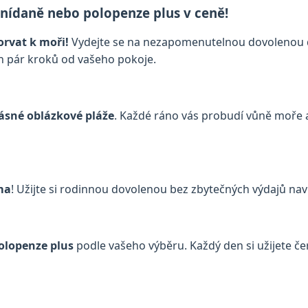
 snídaně nebo polopenze plus v ceně!
orvat k moři!
Vydejte se na nezapomenutelnou dovolenou d
en pár kroků od vašeho pokoje.
ásné oblázkové pláže
. Každé ráno vás probudí vůně moře 
ma
! Užijte si rodinnou dovolenou bez zbytečných výdajů naví
olopenze plus
podle vašeho výběru. Každý den si užijete čers