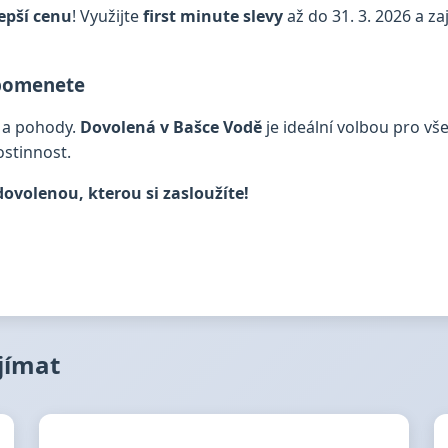
lepší cenu
! Využijte
first minute slevy
až do 31. 3. 2026 a za
apomenete
e a pohody.
Dovolená v Bašce Vodě
je ideální volbou pro vš
stinnost.
 dovolenou, kterou si zasloužíte!
ajímat