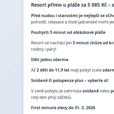
Resort přímo u pláže za 5 085 Kč –
Před nudou i starostmi je nejlepší se sCh
pohodlí, relaxace a čisté jadranské moře j
Pouhých 5 minut od oblázkové pláže
Resort se nachází jen
5 minut chůze od kr
rodiny i páry!
Děti jedou zdarma
Až
2 děti do 11,9 let
mají pobyt zcela
zdar
Snídaně či polopenze plus – vyberte si!
V ceně pobytu je zahrnuta
snidaně
nebo
p
celý den plný zážitků.
First minute slevy do 31. 3. 2026