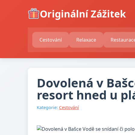
Originální Zážitek
Cestování
Relaxace
Restaurac
Dovolená v Bašce
resort hned u pl
Kategorie:
Cestování