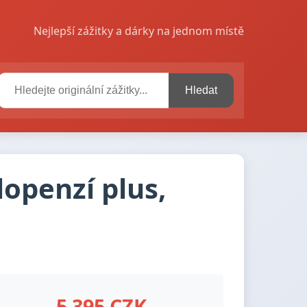
Nejlepší zážitky a dárky na jednom místě
Hledat
lopenzí plus,
5 395 CZK