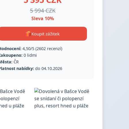
5 994 CZK
Sleva 10%
Koupit zážitek
Hodnocení:
4,50/5 (2602 recenzí)
Zakoupeno:
0 lidmi
Města:
ČR
Platnost nabídky:
do 04.10.2026