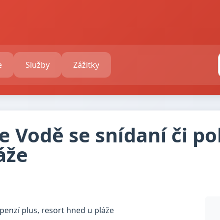
e
Služby
Zážitky
 Vodě se snídaní či po
áže