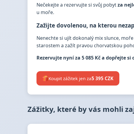
Nečekejte a rezervujte si svůj pobyt
za nej
u moře.
Zažijte dovolenou, na kterou nez
Nenechte si ujít dokonalý mix slunce, moř
starostem a zažít pravou chorvatskou poho
Rezervujte nyní za 5 085 Kč a dopřejte si
Koupit zážitek jen za
5 395 CZK
Zážitky, které by vás mohli z