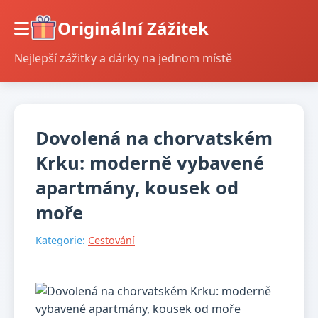
Originální Zážitek
Nejlepší zážitky a dárky na jednom místě
Dovolená na chorvatském
Krku: moderně vybavené
apartmány, kousek od
moře
Kategorie:
Cestování