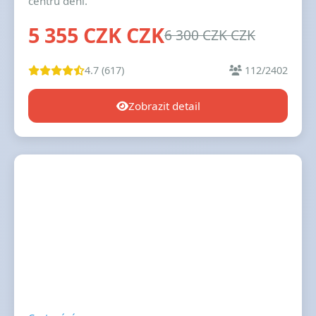
centru dění.
5 355 CZK CZK
6 300 CZK CZK
4.7 (617)
112/2402
Zobrazit detail