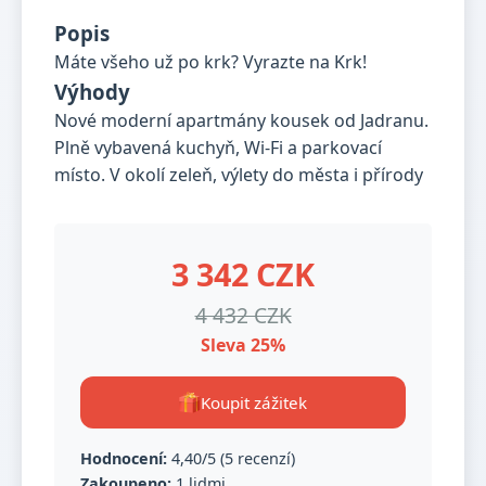
Popis
Máte všeho už po krk? Vyrazte na Krk!
Výhody
Nové moderní apartmány kousek od Jadranu.
Plně vybavená kuchyň, Wi-Fi a parkovací
místo. V okolí zeleň, výlety do města i přírody
3 342 CZK
4 432 CZK
Sleva 25%
Koupit zážitek
Hodnocení:
4,40/5 (5 recenzí)
Zakoupeno:
1 lidmi