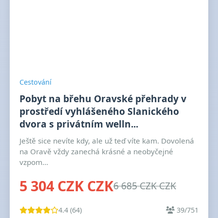
Cestování
Pobyt na břehu Oravské přehrady v
prostředí vyhlášeného Slanického
dvora s privátním welln...
Ještě sice nevíte kdy, ale už teď víte kam. Dovolená
na Oravě vždy zanechá krásné a neobyčejné
vzpom...
5 304 CZK CZK
6 685 CZK CZK
4.4 (64)
39/751