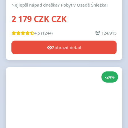
Nejlepší nápad dneška? Pobyt v Osadě Śnieżka!
2 179 CZK CZK
4.5 (1244)
124/915
Zobrazit detail
-24%