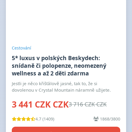
Cestování
5* luxus v polských Beskydech:
snídaně či polopenze, neomezený
wellness a až 2 děti zdarma
Jestli je něco křišťálově jasné, tak to, že si
dovolenou v Crystal Mountain náramně užijete.
3 441 CZK CZK
3 716 CZK CZK
4.7 (1409)
1868/3800