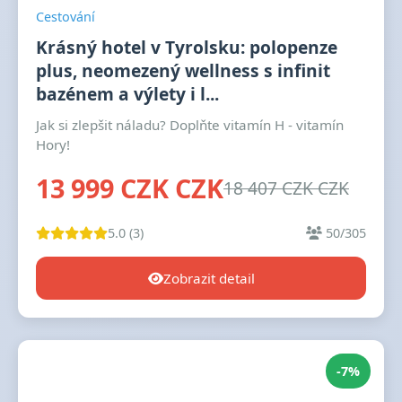
Cestování
Krásný hotel v Tyrolsku: polopenze
plus, neomezený wellness s infinit
bazénem a výlety i l...
Jak si zlepšit náladu? Doplňte vitamín H - vitamín
Hory!
13 999 CZK CZK
18 407 CZK CZK
5.0 (3)
50/305
Zobrazit detail
-7%