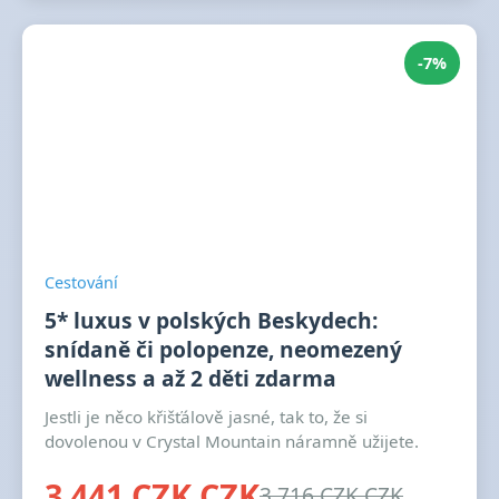
-7%
Cestování
5* luxus v polských Beskydech:
snídaně či polopenze, neomezený
wellness a až 2 děti zdarma
Jestli je něco křišťálově jasné, tak to, že si
dovolenou v Crystal Mountain náramně užijete.
3 441 CZK CZK
3 716 CZK CZK