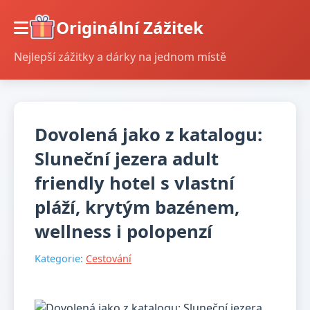
Originální Zážitek
Nejlepší zážitky a dárky na jednom místě
Dovolená jako z katalogu:
Sluneční jezera adult
friendly hotel s vlastní
pláží, krytým bazénem,
wellness i polopenzí
Kategorie:
Cestování