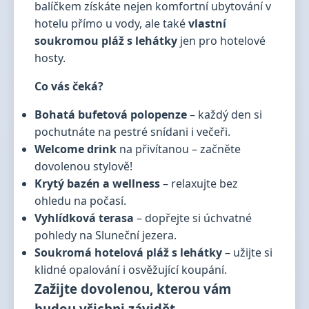
balíčkem získáte nejen komfortní ubytování v
hotelu přímo u vody, ale také
vlastní
soukromou pláž s lehátky
jen pro hotelové
hosty.
Co vás čeká?
Bohatá bufetová polopenze
– každý den si
pochutnáte na pestré snídani i večeři.
Welcome drink
na přivítanou – začněte
dovolenou stylově!
Krytý bazén a wellness
– relaxujte bez
ohledu na počasí.
Vyhlídková terasa
– dopřejte si úchvatné
pohledy na Sluneční jezera.
Soukromá hotelová pláž s lehátky
– užijte si
klidné opalování i osvěžující koupání.
Zažijte dovolenou, kterou vám
budou všichni závidět