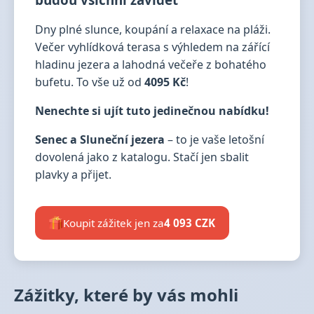
Dny plné slunce, koupání a relaxace na pláži.
Večer vyhlídková terasa s výhledem na zářící
hladinu jezera a lahodná večeře z bohatého
bufetu. To vše už od
4095 Kč
!
Nenechte si ujít tuto jedinečnou nabídku!
Senec a Sluneční jezera
– to je vaše letošní
dovolená jako z katalogu. Stačí jen sbalit
plavky a přijet.
Koupit zážitek jen za
4 093 CZK
Zážitky, které by vás mohli