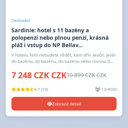
Cestování
Sardinie: hotel s 11 bazény a
polopenzí nebo plnou penzí, krásná
pláž i vstup do NP Bellav...
V hotelu Telis nebudete vědět, kam dřív skočit. Jestli
do bazénu, do bazénu, do bazénu nebo rovnou d...
7 248 CZK CZK
10 899 CZK CZK
4.7 (19)
13/4500
Zobrazit detail