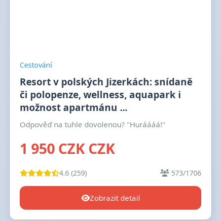
Cestování
Resort v polských Jizerkách: snídaně
či polopenze, wellness, aquapark i
možnost apartmánu ...
Odpověď na tuhle dovolenou? "Huráááá!"
1 950 CZK CZK
4.6 (259)
573/1706
Zobrazit detail