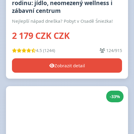
rodinu: jídlo, neomezený wellness i
zábavní centrum
Nejlepší nápad dneška? Pobyt v Osadě Śnieżka!
2 179 CZK CZK
4.5 (1244)
124/915
Zobrazit detail
-33%