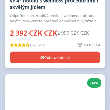
ve 4* hotelu s wellness procedurami i
skvělým jídlem
Odpočinek prozradil, že miluje wellness a přírodu.
Když si tedy chcete pořádně odpočinout, vyrazte d...
2 392 CZK CZK
2 990 CZK CZK
4.7 (3297)
1260/3504
Zobrazit detail
-14%