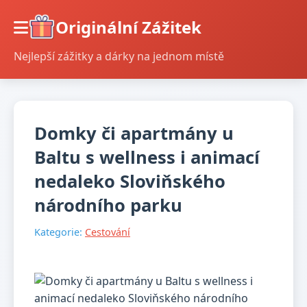
Originální Zážitek
Nejlepší zážitky a dárky na jednom místě
Domky či apartmány u
Baltu s wellness i animací
nedaleko Sloviňského
národního parku
Kategorie:
Cestování