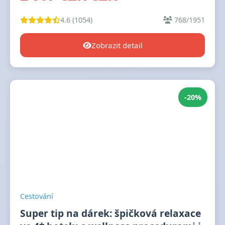
4.6 (1054)
768/1951
Zobrazit detail
-20%
Cestování
Super tip na dárek: špičková relaxace