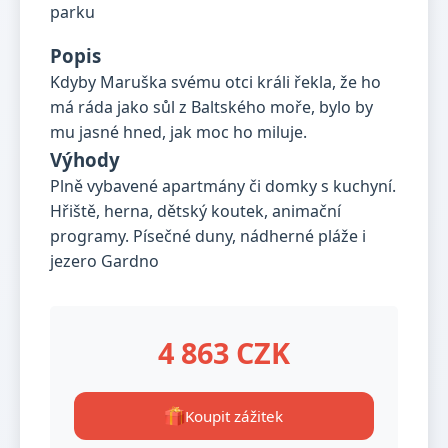
Popis
Kdyby Maruška svému otci králi řekla, že ho
má ráda jako sůl z Baltského moře, bylo by
mu jasné hned, jak moc ho miluje.
Výhody
Plně vybavené apartmány či domky s kuchyní.
Hřiště, herna, dětský koutek, animační
programy. Písečné duny, nádherné pláže i
jezero Gardno
4 863 CZK
Koupit zážitek