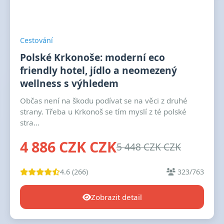
Cestování
Polské Krkonoše: moderní eco
friendly hotel, jídlo a neomezený
wellness s výhledem
Občas není na škodu podívat se na věci z druhé
strany. Třeba u Krkonoš se tím myslí z té polské
stra...
4 886 CZK CZK
5 448 CZK CZK
4.6 (266)
323/763
Zobrazit detail