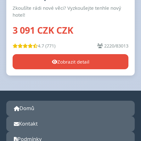
Zkoušíte rádi nové věci? Vyzkoušejte tenhle nový
hotel!
3 091 CZK CZK
4.7 (771)
2220/83013
Zobrazit detail
Domů
Kontakt
Podmínky