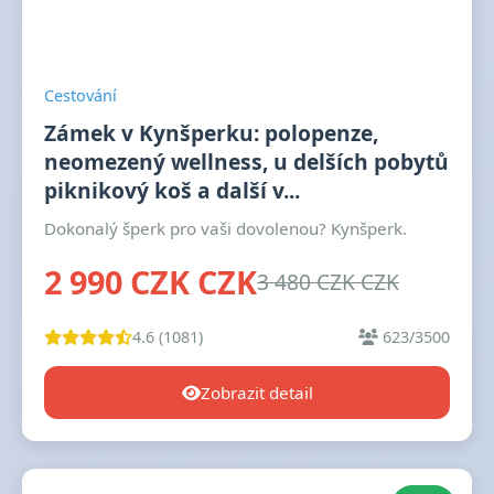
Cestování
Zámek v Kynšperku: polopenze,
neomezený wellness, u delších pobytů
piknikový koš a další v...
Dokonalý šperk pro vaši dovolenou? Kynšperk.
2 990 CZK CZK
3 480 CZK CZK
4.6 (1081)
623/3500
Zobrazit detail