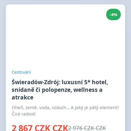
-4%
Cestování
Świeradów-Zdrój: luxusní 5* hotel,
snídaně či polopenze, wellness a
atrakce
Oheň, země, voda, vzduch... A jaký je pátý element?
Čirá radost!
2 867 CZK CZK
2 976 CZK CZK