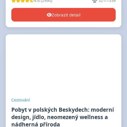
4.6 (2990)
321/1534
Zobrazit detail
Cestování
Pobyt v polských Beskydech: moderní
design, jídlo, neomezený wellness a
nádherná příroda