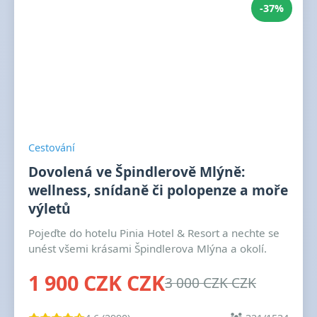
-37%
Cestování
Dovolená ve Špindlerově Mlýně:
wellness, snídaně či polopenze a moře
výletů
Pojeďte do hotelu Pinia Hotel & Resort a nechte se
unést všemi krásami Špindlerova Mlýna a okolí.
1 900 CZK CZK
3 000 CZK CZK