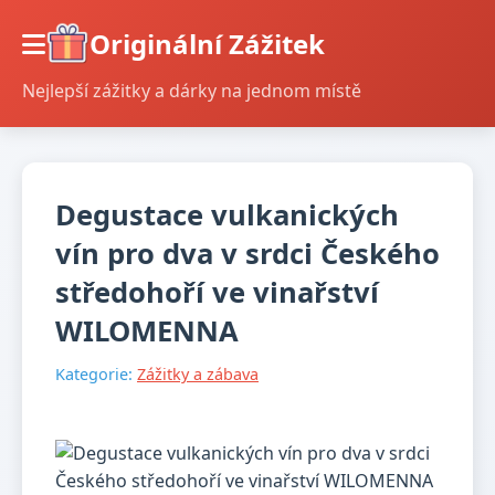
Originální Zážitek
Nejlepší zážitky a dárky na jednom místě
Degustace vulkanických
vín pro dva v srdci Českého
středohoří ve vinařství
WILOMENNA
Kategorie:
Zážitky a zábava