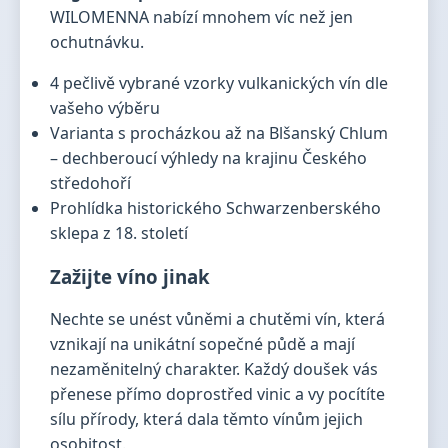
WILOMENNA nabízí mnohem víc než jen
ochutnávku.
4 pečlivě vybrané vzorky vulkanických vín dle
vašeho výběru
Varianta s procházkou až na Blšanský Chlum
– dechberoucí výhledy na krajinu Českého
středohoří
Prohlídka historického Schwarzenberského
sklepa z 18. století
Zažijte víno jinak
Nechte se unést vůněmi a chutěmi vín, která
vznikají na unikátní sopečné půdě a mají
nezaměnitelný charakter. Každý doušek vás
přenese přímo doprostřed vinic a vy pocítíte
sílu přírody, která dala těmto vínům jejich
osobitost.