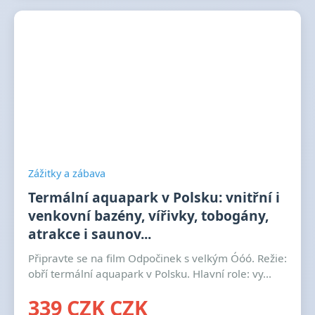
Zážitky a zábava
Termální aquapark v Polsku: vnitřní i
venkovní bazény, vířivky, tobogány,
atrakce i saunov...
Připravte se na film Odpočinek s velkým Óóó. Režie:
obří termální aquapark v Polsku. Hlavní role: vy...
339 CZK CZK