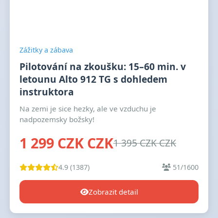
Zážitky a zábava
Pilotování na zkoušku: 15–60 min. v
letounu Alto 912 TG s dohledem
instruktora
Na zemi je sice hezky, ale ve vzduchu je
nadpozemsky božsky!
1 299 CZK CZK
1 395 CZK CZK
4.9 (1387)
51/1600
Zobrazit detail