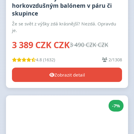
horkovzdušným balónem v páru či
skupince
Že se svět z výšky zdá krásnější? Nezdá. Opravdu
je.
3 389 CZK CZK
3 490 CZK CZK
4.8 (1632)
2/1308
Zobrazit detail
-7%