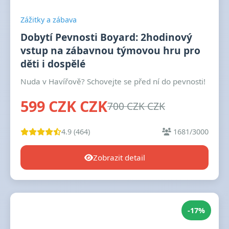
Zážitky a zábava
Dobytí Pevnosti Boyard: 2hodinový
vstup na zábavnou týmovou hru pro
děti i dospělé
Nuda v Havířově? Schovejte se před ní do pevnosti!
599 CZK CZK
700 CZK CZK
4.9 (464)
1681/3000
Zobrazit detail
-17%