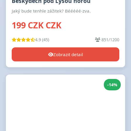
Beskydech pod Lysou horou
Jaký bude tenhle zážitek? Bééééé-zva.
199 CZK CZK
4.9 (45)
851/1200
Zobrazit detail
-14%