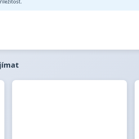
íležitost.
ajímat