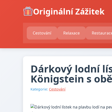
Originální Zážitek
Cestování
Relaxace
Restaurac
Dárkový lodní lí
Königstein s ob
Kategorie:
Cestování