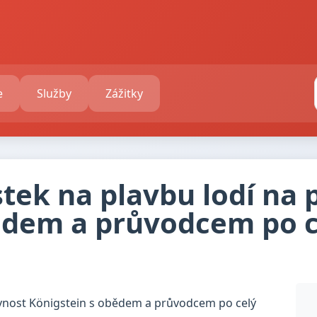
e
Služby
Zážitky
stek na plavbu lodí na
ědem a průvodcem po c