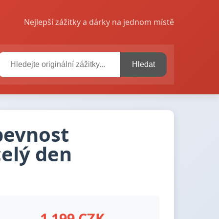
Nejlepší zážitky a dárky na jednom místě
Hledat
 pevnost
elý den
1 199 CZK