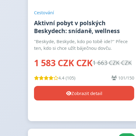
Cestování
Aktivní pobyt v polských
Beskydech: snídaně, wellness
"Beskyde, Beskyde, kdo po tobě ide?" Přece
ten, kdo si chce užít báječnou dovču.
1 583 CZK CZK
1 663 CZK CZK
4.4 (105)
101/150
Zobrazit detail