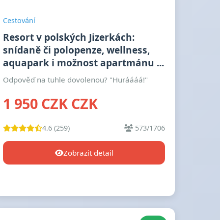
Cestování
Resort v polských Jizerkách:
snídaně či polopenze, wellness,
aquapark i možnost apartmánu ...
Odpověď na tuhle dovolenou? "Huráááá!"
1 950 CZK CZK
4.6 (259)
573/1706
Zobrazit detail