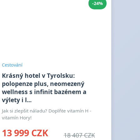
-24%
Cestování
Krásný hotel v Tyrolsku:
polopenze plus, neomezený
wellness s infinit bazénem a
výlety i l...
Jak si zlepšit náladu? Doplňte vitamín H -
vitamín Hory!
13 999 CZK
18 407 CZK