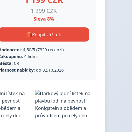
1 299 CZK
Sleva 8%
Koupit zážitek
Hodnocení:
4,50/5 (7329 recenzí)
Zakoupeno:
4 lidmi
Města:
ČR
Platnost nabídky:
do 02.10.2026