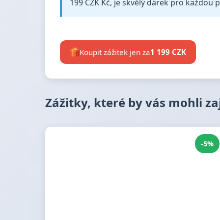
199 CZK Kč, je skvělý dárek pro každou př
Koupit zážitek jen za
1 199 CZK
Zážitky, které by vás mohli z
-5%