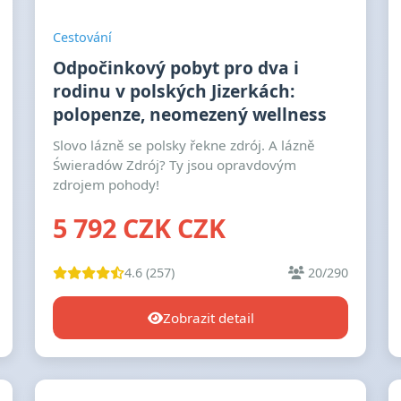
Cestování
Odpočinkový pobyt pro dva i
rodinu v polských Jizerkách:
polopenze, neomezený wellness
Slovo lázně se polsky řekne zdrój. A lázně
Świeradów Zdrój? Ty jsou opravdovým
zdrojem pohody!
5 792 CZK CZK
4.6 (257)
20/290
Zobrazit detail