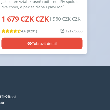
Jak se ten vztah krásně rodí – nejdřív spolu ti
dva chodí, a pak se třeba i plaví lodí.
1 679 CZK CZK
1 960 CZK CZK
4.6 (8201)
1217/6000
Zobrazit detail
íležitost
at.