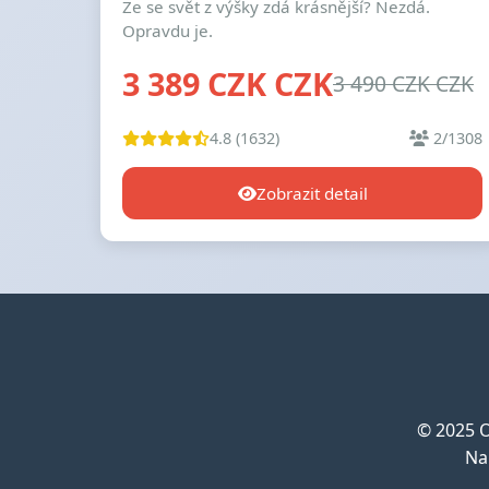
Že se svět z výšky zdá krásnější? Nezdá.
Opravdu je.
3 389 CZK CZK
3 490 CZK CZK
4.8 (1632)
2/1308
Zobrazit detail
© 2025 O
Na