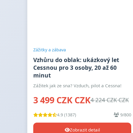
Zážitky a zábava
Vzhůru do oblak: ukázkový let
Cessnou pro 3 osoby, 20 až 60
minut
Zážitek jak ze sna? Vzduch, pilot a Cessna!
3 499 CZK CZK
4 224 CZK CZK
4.9 (1387)
9/800
Zobrazit detail