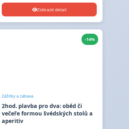
Zobrazit detail
-14%
Zážitky a zábava
2hod. plavba pro dva: oběd či
večeře formou švédských stolů a
aperitiv