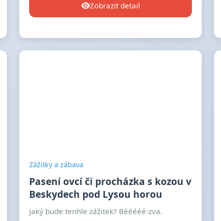
Zobrazit detail
Zážitky a zábava
Pasení ovcí či procházka s kozou v
Beskydech pod Lysou horou
Jaký bude tenhle zážitek? Bééééé-zva.