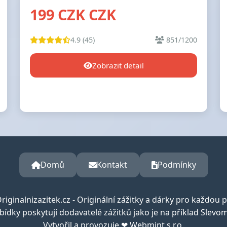
199 CZK CZK
4.9 (45)
851/1200
Zobrazit detail
Domů
Kontakt
Podmínky
riginalnizazitek.cz - Originální zážitky a dárky pro každou př
bídky poskytují dodavatelé zážitků jako je na příklad Slevom
Vytvořil a provozuje ❤ Webmint s.r.o.