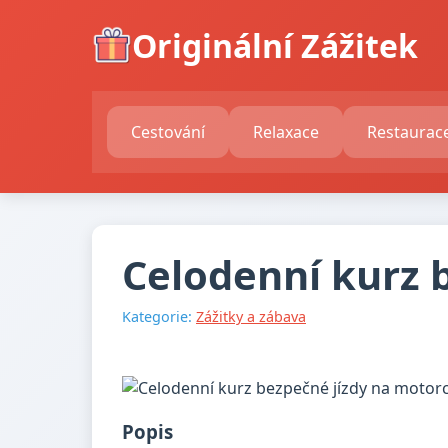
Originální Zážitek
Cestování
Relaxace
Restaurac
Celodenní kurz 
Kategorie:
Zážitky a zábava
Popis