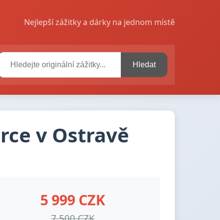
Nejlepší zážitky a dárky na jednom místě
Hledat
rce v Ostravě
5 999 CZK
7 500 CZK