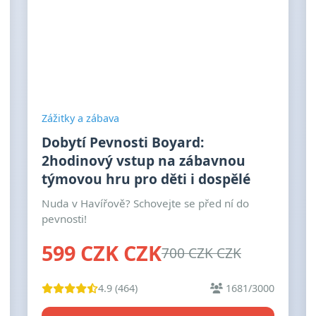
Zážitky a zábava
Dobytí Pevnosti Boyard:
2hodinový vstup na zábavnou
týmovou hru pro děti i dospělé
Nuda v Havířově? Schovejte se před ní do
pevnosti!
599 CZK CZK
700 CZK CZK
4.9 (464)
1681/3000