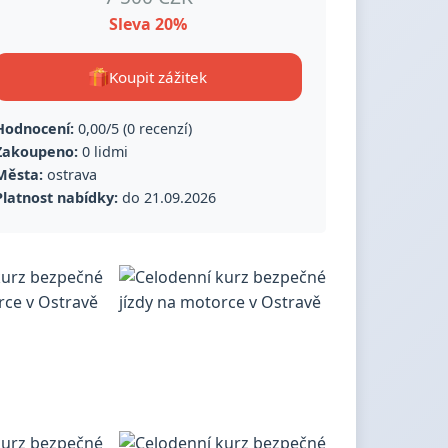
Sleva 20%
Koupit zážitek
Hodnocení:
0,00/5 (0 recenzí)
Zakoupeno:
0 lidmi
Města:
ostrava
Platnost nabídky:
do 21.09.2026