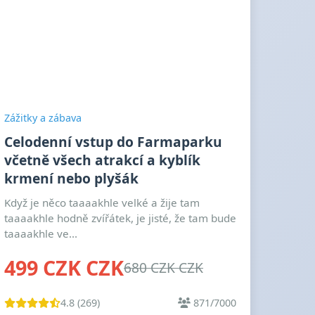
Zážitky a zábava
Celodenní vstup do Farmaparku
včetně všech atrakcí a kyblík
krmení nebo plyšák
Když je něco taaaakhle velké a žije tam
taaaakhle hodně zvířátek, je jisté, že tam bude
taaaakhle ve...
499 CZK CZK
680 CZK CZK
4.8 (269)
871/7000