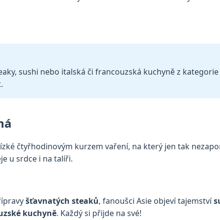
eaky, sushi nebo italská či francouzská kuchyně z kategorie 
.
ná
ízké čtyřhodinovým kurzem vaření, na který jen tak nezap
u srdce i na talíři.
řípravy
šťavnatých steaků
, fanoušci Asie objeví tajemství
s
ouzské kuchyně
. Každý si přijde na své!