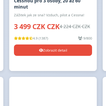
Cessnou pro 3 osoby, 20 až 60
minut
Zážitek jak ze sna? Vzduch, pilot a Cessna!
3 499 CZK CZK
4 224 CZK CZK
4.9 (1387)
9/800
Zobrazit detail