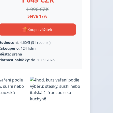
1 990 CZK
Sleva 17%
Koupit zážitek
Hodnocení:
4,60/5 (31 recenzí)
Zakoupeno:
124 lidmi
Města:
praha
Platnost nabídky:
do 30.09.2026