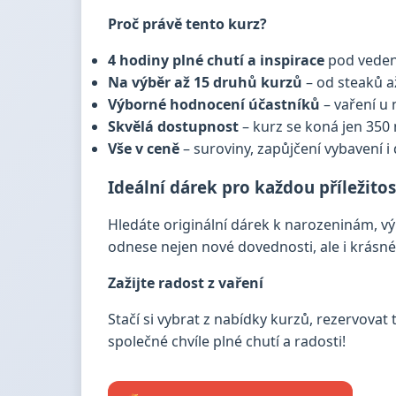
Proč právě tento kurz?
4 hodiny plné chutí a inspirace
pod veden
Na výběr až 15 druhů kurzů
– od steaků a
Výborné hodnocení účastníků
– vaření u 
Skvělá dostupnost
– kurz se koná jen 350
Vše v ceně
– suroviny, zapůjčení vybavení
Ideální dárek pro každou příležitos
Hledáte originální dárek k narozeninám, výr
odnese nejen nové dovednosti, ale i krásn
Zažijte radost z vaření
Stačí si vybrat z nabídky kurzů, rezervovat 
společné chvíle plné chutí a radosti!