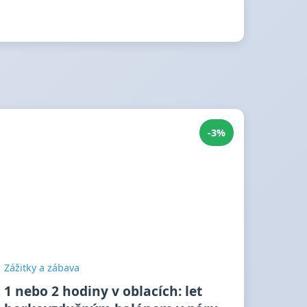
-3%
Zážitky a zábava
1 nebo 2 hodiny v oblacích: let