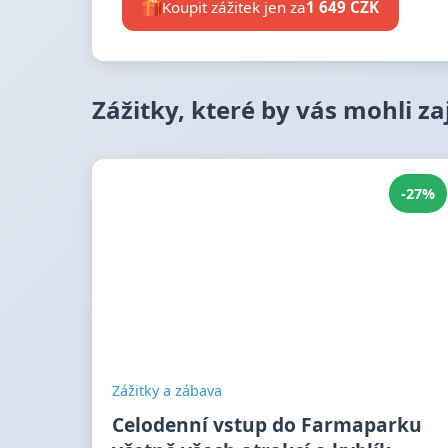
Koupit zážitek jen za
1 649 CZK
Zážitky, které by vás mohli z
-27%
Zážitky a zábava
Celodenní vstup do Farmaparku