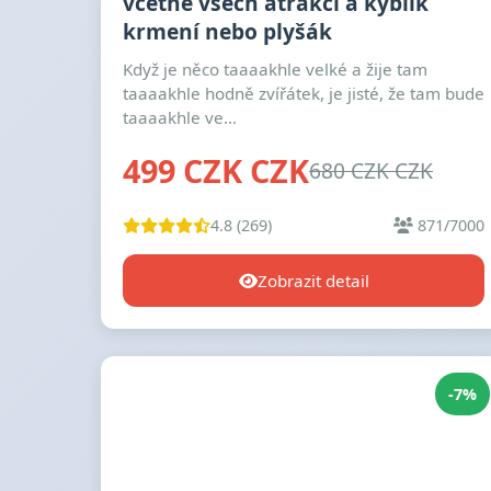
včetně všech atrakcí a kyblík
krmení nebo plyšák
Když je něco taaaakhle velké a žije tam
taaaakhle hodně zvířátek, je jisté, že tam bude
taaaakhle ve...
499 CZK CZK
680 CZK CZK
4.8 (269)
871/7000
Zobrazit detail
-7%