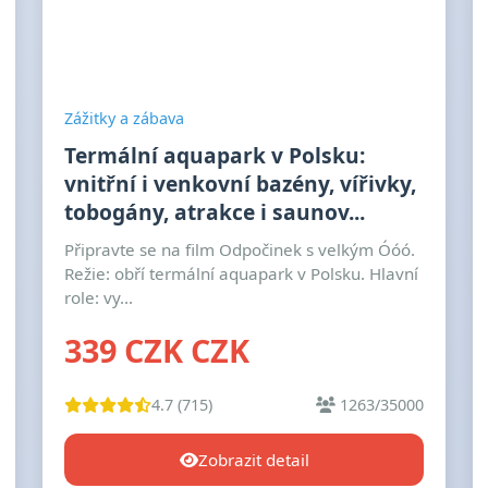
Zážitky a zábava
Termální aquapark v Polsku:
vnitřní i venkovní bazény, vířivky,
tobogány, atrakce i saunov...
Připravte se na film Odpočinek s velkým Óóó.
Režie: obří termální aquapark v Polsku. Hlavní
role: vy...
339 CZK CZK
4.7 (715)
1263/35000
Zobrazit detail