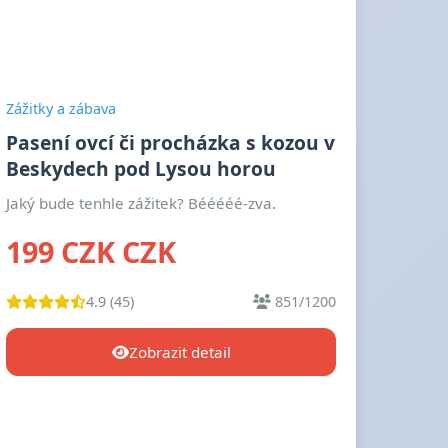
Zážitky a zábava
Pasení ovcí či procházka s kozou v
Beskydech pod Lysou horou
Jaký bude tenhle zážitek? Bééééé-zva.
199 CZK CZK
4.9 (45)
851/1200
Zobrazit detail