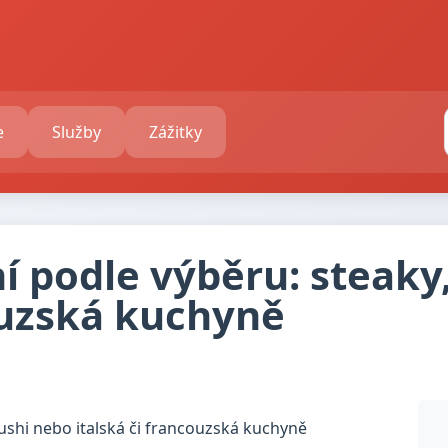
e
Služby
Zážitky
í podle výběru: steaky
ouzská kuchyně