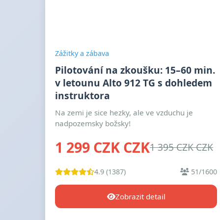
Zážitky a zábava
Pilotování na zkoušku: 15–60 min.
v letounu Alto 912 TG s dohledem
instruktora
Na zemi je sice hezky, ale ve vzduchu je
nadpozemsky božsky!
1 299 CZK CZK
1 395 CZK CZK
4.9 (1387)
51/1600
Zobrazit detail