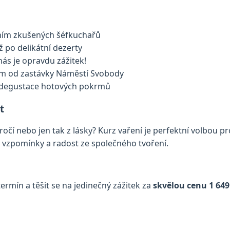
ím zkušených šéfkuchařů
ž po delikátní dezerty
nás je opravdu zážitek!
 m od zastávky Náměstí Svobody
 i degustace hotových pokrmů
t
očí nebo jen tak z lásky? Kurz vaření je perfektní volbou pr
é vzpomínky a radost ze společného tvoření.
termín a těšit se na jedinečný zážitek za
skvělou cenu 1 649