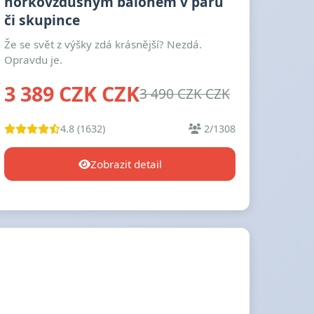
horkovzdušným balónem v páru
či skupince
Že se svět z výšky zdá krásnější? Nezdá.
Opravdu je.
3 389 CZK CZK
3 490 CZK CZK
4.8 (1632)
2/1308
Zobrazit detail