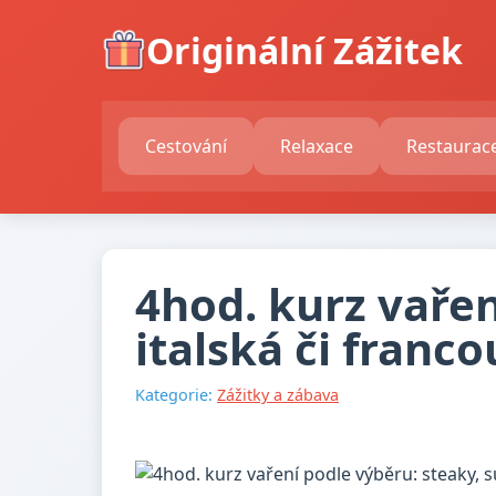
Originální Zážitek
Cestování
Relaxace
Restaurac
4hod. kurz vařen
italská či franc
Kategorie:
Zážitky a zábava