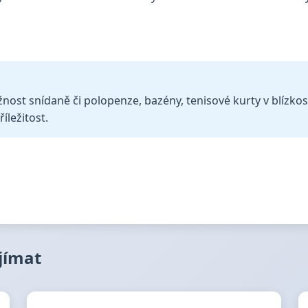
nost snídaně či polopenze, bazény, tenisové kurty v blízkost
íležitost.
ajímat