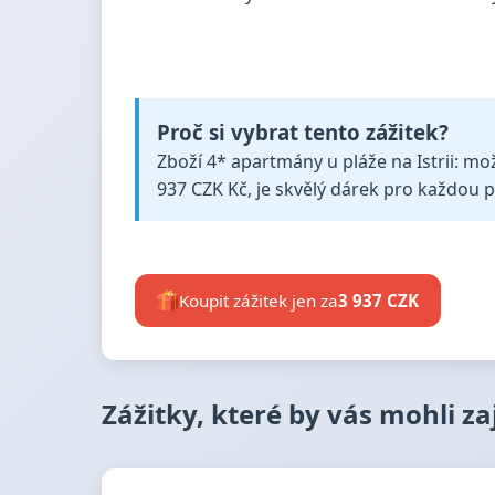
Proč si vybrat tento zážitek?
Zboží 4* apartmány u pláže na Istrii: mož
937 CZK Kč, je skvělý dárek pro každou př
Koupit zážitek jen za
3 937 CZK
Zážitky, které by vás mohli z