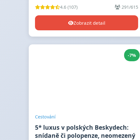
4.6 (107)
291/615
Zobrazit detail
-7%
Cestování
5* luxus v polských Beskydech:
snídaně či polopenze, neomezený