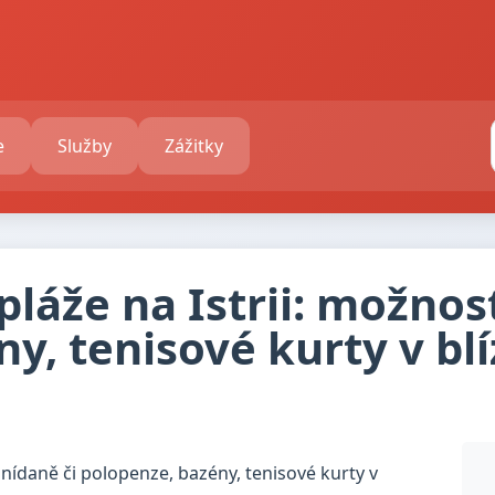
e
Služby
Zážitky
láže na Istrii: možnos
y, tenisové kurty v blí