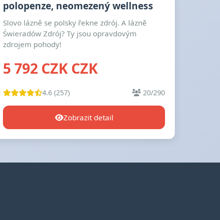
polopenze, neomezený wellness
Slovo lázně se polsky řekne zdrój. A lázně
Świeradów Zdrój? Ty jsou opravdovým
zdrojem pohody!
5 792 CZK CZK
4.6 (257)
20/290
Zobrazit detail