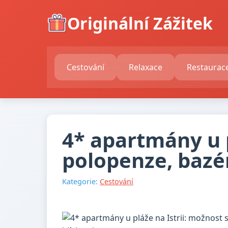
Originální Zážitek
Cestování
Relaxace
Restaurac
4* apartmány u p
polopenze, bazén
Kategorie:
Cestování