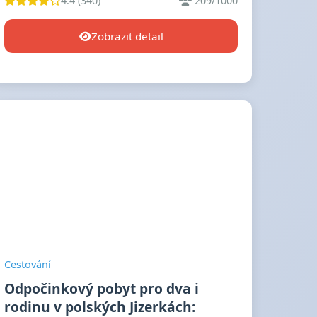
4.4 (340)
209/1000
Zobrazit detail
Cestování
Odpočinkový pobyt pro dva i
rodinu v polských Jizerkách: