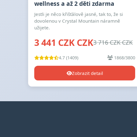
wellness a až 2 děti zdarma
Jestli je něco křišťálově jasné, tak to, že si
dovolenou v Crystal Mountain náramně
užijete.
3 441 CZK CZK
3 716 CZK CZK
4.7 (1409)
1868/3800
Zobrazit detail