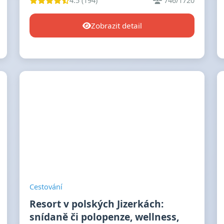
4.5 (194)
746/1720
Zobrazit detail
Cestování
Resort v polských Jizerkách:
snídaně či polopenze, wellness,