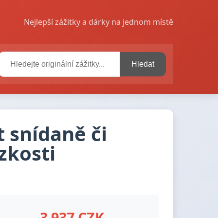
Nejlepší zážitky a dárky na jednom místě
Hledat
t snídaně či
zkosti
3 937 CZK