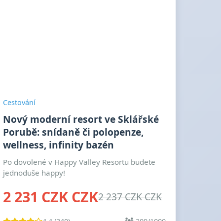
Cestování
Nový moderní resort ve Sklářské
Porubě: snídaně či polopenze,
wellness, infinity bazén
Po dovolené v Happy Valley Resortu budete
jednoduše happy!
2 231 CZK CZK
2 237 CZK CZK