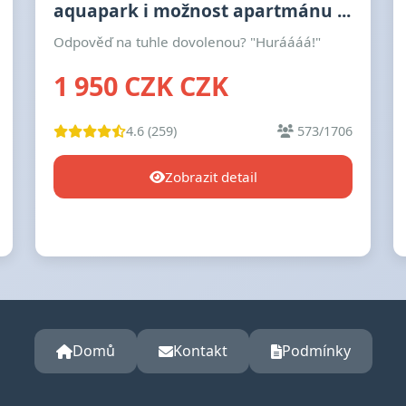
aquapark i možnost apartmánu ...
Odpověď na tuhle dovolenou? "Huráááá!"
1 950 CZK CZK
4.6 (259)
573/1706
Zobrazit detail
Domů
Kontakt
Podmínky