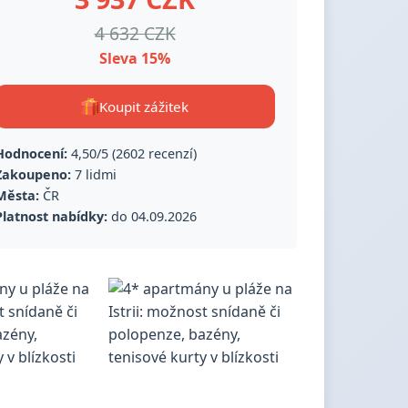
4 632 CZK
Sleva 15%
Koupit zážitek
Hodnocení:
4,50/5 (2602 recenzí)
Zakoupeno:
7 lidmi
Města:
ČR
Platnost nabídky:
do 04.09.2026